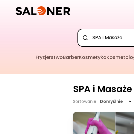
Fryzjerstwo
Barber
Kosmetyka
Kosmetolo
SPA i Masaże
Sortowanie
Domyślnie