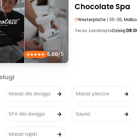
Chocolate Spa
Westerplatte
| 36-38
, Malbo
Teraz zamknięte
Dzisiaj:
08:0
5.00
/5
sługi
Masaż dla dwojga
Masaż pleców
SPA dla dwojga
Sauna
Masaż tajski