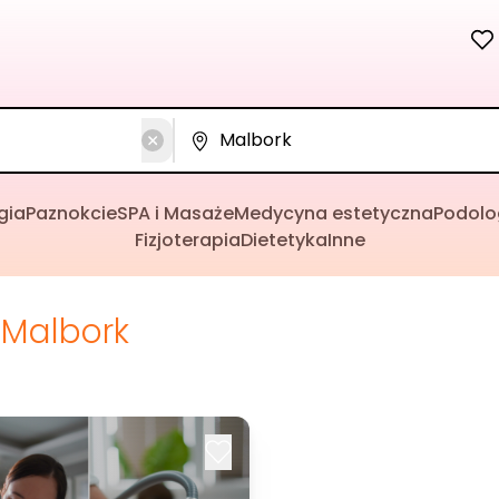
gia
Paznokcie
SPA i Masaże
Medycyna estetyczna
Podolo
Fizjoterapia
Dietetyka
Inne
Malbork