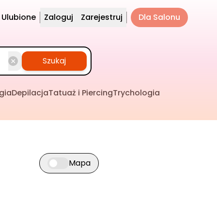
Ulubione
Zaloguj
Zarejestruj
Dla Salonu
Szukaj
gia
Depilacja
Tatuaż i Piercing
Trychologia
Mapa
Przełącz widok mapy