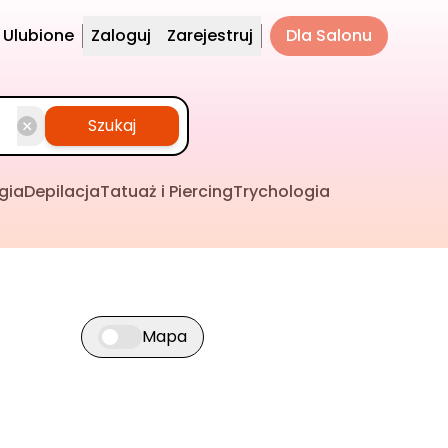
Ulubione
Zaloguj
Zarejestruj
Dla Salonu
Szukaj
gia
Depilacja
Tatuaż i Piercing
Trychologia
Mapa
Przełącz widok mapy