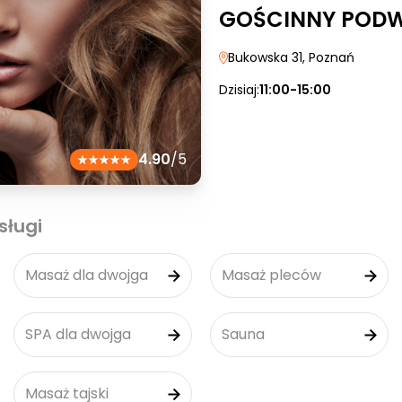
GOŚCINNY POD
Bukowska 31
, Poznań
Dzisiaj:
11:00-15:00
4.90
/5
sługi
Masaż dla dwojga
Masaż pleców
SPA dla dwojga
Sauna
Masaż tajski