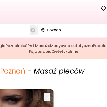
gia
Paznokcie
SPA i Masaże
Medycyna estetyczna
Podolo
Fizjoterapia
Dietetyka
Inne
Poznań
- Masaż pleców