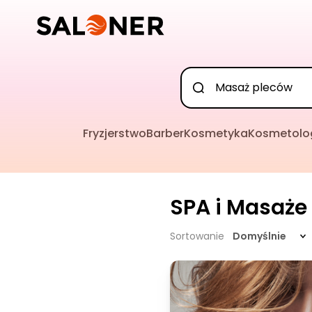
Fryzjerstwo
Barber
Kosmetyka
Kosmetolo
SPA i Masaże
Sortowanie
Domyślnie