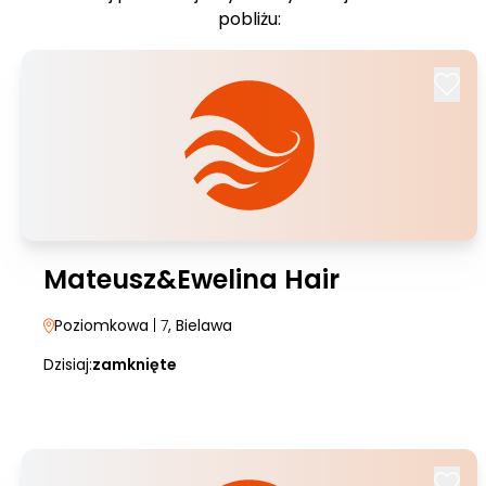
pobliżu:
Mateusz&Ewelina Hair
Poziomkowa
| 7
, Bielawa
Dzisiaj:
zamknięte