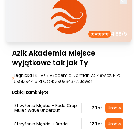
4.88
/5
Azik Akademia Miejsce
wyjątkowe tak jak Ty
Legnicka 14
| Azik Akademia Damian Azikiewicz, NIP:
6951394415 REGON: 390984327
, Jawor
Dzisiaj:
zamknięte
Strzyżenie Męskie - Fade Crop
70 zł
Umów
Mulet Wave Undercut
Strzyżenie Męskie + Broda
120 zł
Umów