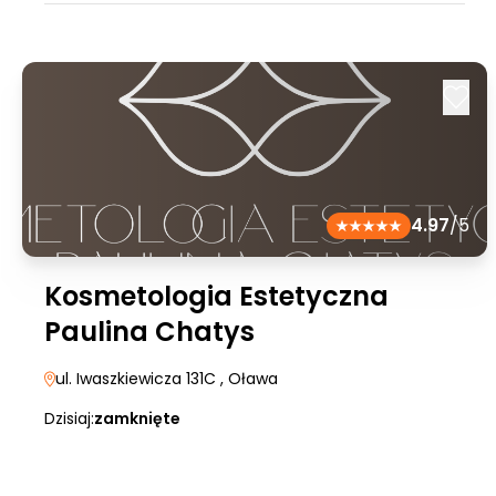
4.97
/5
Kosmetologia Estetyczna
Paulina Chatys
ul. Iwaszkiewicza 131C
, Oława
Dzisiaj:
zamknięte