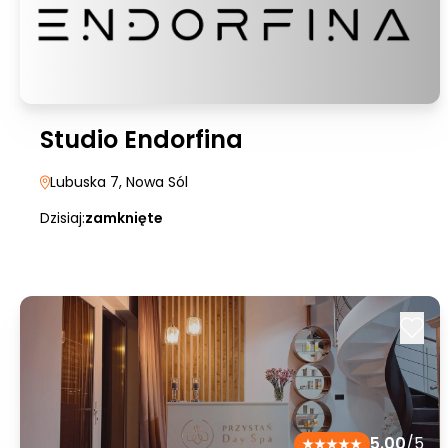
Studio Endorfina
Lubuska 7
, Nowa Sól
Dzisiaj:
zamknięte
5.00
/5