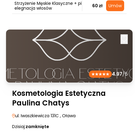
Strzyżenie Męskie Klasyczne + pi
60 zł
Umów
elegnacja włosów
4.97
/5
Kosmetologia Estetyczna
Paulina Chatys
ul. Iwaszkiewicza 131C
, Oława
Dzisiaj:
zamknięte