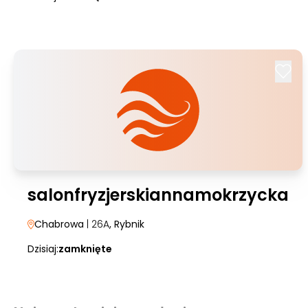
salonfryzjerskiannamokrzycka
Chabrowa
| 26A
, Rybnik
Dzisiaj:
zamknięte