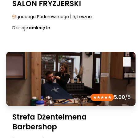
SALON FRYZJERSKI
Ignacego Paderewskiego
| 5
, Leszno
Dzisiaj:
zamknięte
5.00
/5
Strefa Dżentelmena
Barbershop