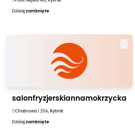
Podmiejska 40
, Rybnik
Dzisiaj:
zamknięte
salonfryzjerskiannamokrzycka
Chabrowa
| 26A
, Rybnik
Dzisiaj:
zamknięte