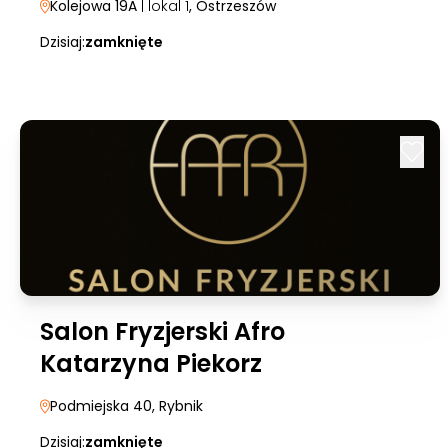
Kolejowa 19A
| lokal 1
, Ostrzeszów
Dzisiaj:
zamknięte
Salon Fryzjerski Afro
Katarzyna Piekorz
Podmiejska 40
, Rybnik
Dzisiaj:
zamknięte