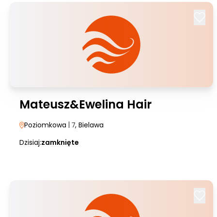
Mateusz&Ewelina Hair
Poziomkowa
| 7
, Bielawa
Dzisiaj:
zamknięte