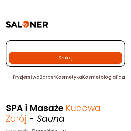
Szukaj
Fryzjerstwo
Barber
Kosmetyka
Kosmetologia
Pazno
SPA i Masaże
Kudowa-
Zdrój
- Sauna
Domyślnie