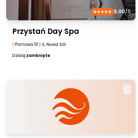
5.00
/5
Przystań Day Spa
Portowa 10
| 4
, Nowa Sól
Dzisiaj:
zamknięte