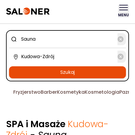
MENU
Szukaj
Fryzjerstwo
Barber
Kosmetyka
Kosmetologia
Pazno
SPA i Masaże
Kudowa-