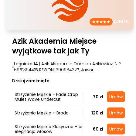
4.88
/5
Azik Akademia Miejsce
wyjątkowe tak jak Ty
Legnicka 14
| Azik Akademia Damian Azikiewicz, NIP:
6951394415 REGON: 390984327
, Jawor
Dzisiaj:
zamknięte
Strzyżenie Męskie - Fade Crop
70 zł
Umów
Mulet Wave Undercut
Strzyżenie Męskie + Broda
120 zł
Umów
Strzyżenie Męskie Klasyczne + pi
60 zł
Umów
elegnacja włosów