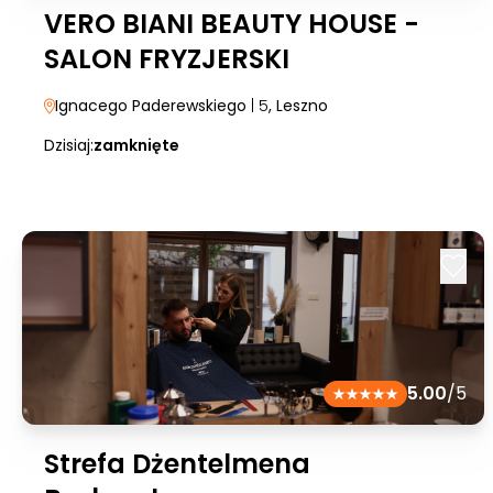
VERO BIANI BEAUTY HOUSE -
SALON FRYZJERSKI
Ignacego Paderewskiego
| 5
, Leszno
Dzisiaj:
zamknięte
5.00
/5
Strefa Dżentelmena