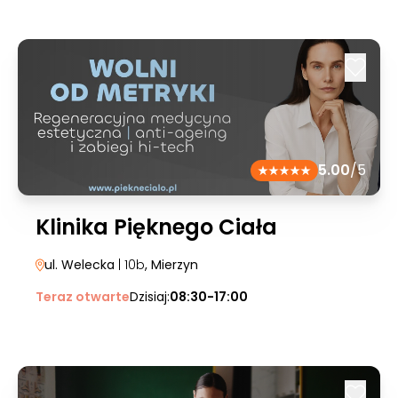
5.00
/5
Klinika Pięknego Ciała
ul. Welecka
| 10b
, Mierzyn
Teraz otwarte
Dzisiaj:
08:30-17:00