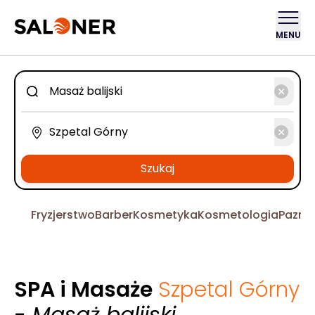
MENU
Szukaj
Fryzjerstwo
Barber
Kosmetyka
Kosmetologia
Pazno
SPA i Masaże
Szpetal Górny