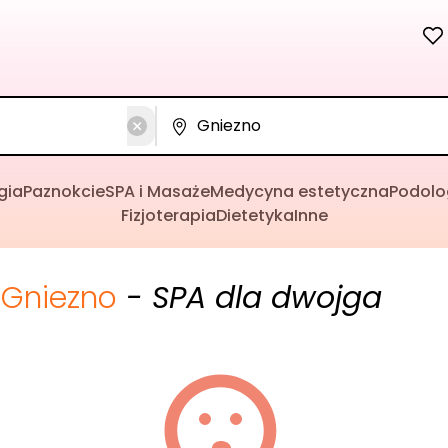
gia
Paznokcie
SPA i Masaże
Medycyna estetyczna
Podolo
Fizjoterapia
Dietetyka
Inne
Gniezno
- SPA dla dwojga