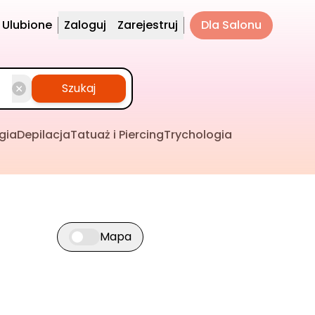
Ulubione
Zaloguj
Zarejestruj
Dla Salonu
Szukaj
gia
Depilacja
Tatuaż i Piercing
Trychologia
Mapa
Przełącz widok mapy