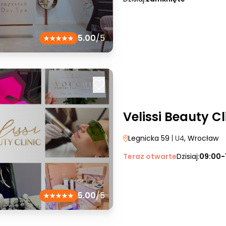
5.00
/5
Velissi Beauty Cl
Legnicka 59
| U4
, Wrocław
Teraz otwarte
Dzisiaj:
09:00-
5.00
/5