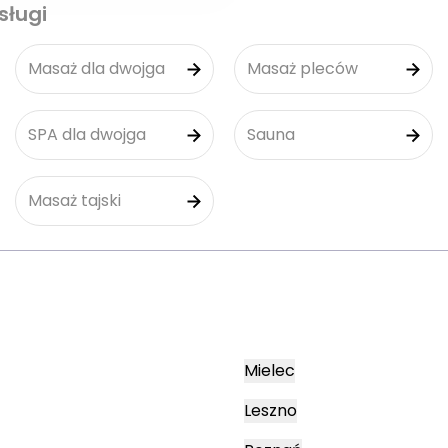
sługi
Masaż dla dwojga
Masaż pleców
SPA dla dwojga
Sauna
Masaż tajski
Mielec
Leszno