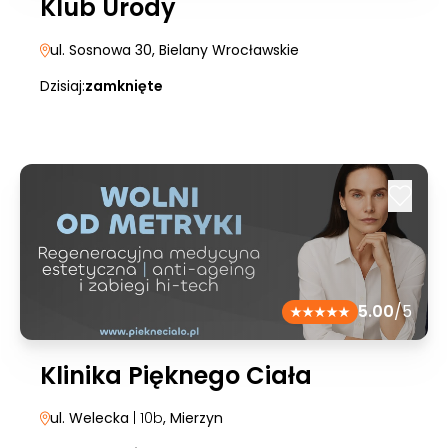
Klub Urody
ul. Sosnowa 30
, Bielany Wrocławskie
Dzisiaj:
zamknięte
5.00
/5
Klinika Pięknego Ciała
ul. Welecka
| 10b
, Mierzyn