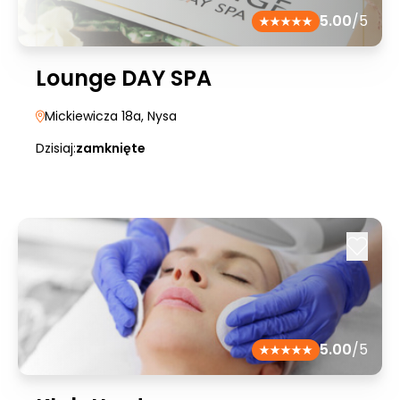
5.00
/5
Lounge DAY SPA
Mickiewicza 18a
, Nysa
Dzisiaj:
zamknięte
5.00
/5