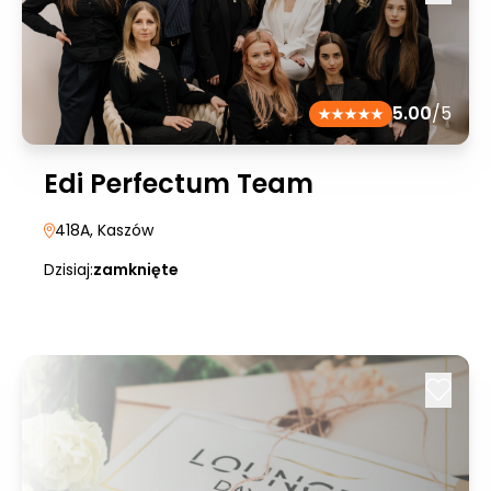
5.00
/5
Edi Perfectum Team
418A
, Kaszów
Dzisiaj:
zamknięte