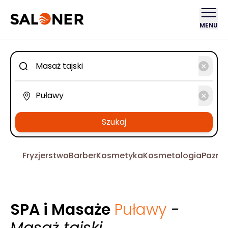
MENU
Szukaj
Fryzjerstwo
Barber
Kosmetyka
Kosmetologia
Pazno
SPA i Masaże
Puławy
-