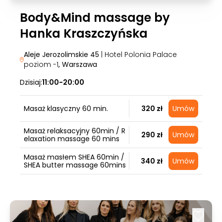
Body&Mind massage by
Hanka Kraszczyńska
Aleje Jerozolimskie 45
| Hotel Polonia Palace
poziom -1
, Warszawa
Dzisiaj:
11:00-20:00
Masaż klasyczny 60 min.
320 zł
Umów
Masaż relaksacyjny 60min / R
290 zł
Umów
elaxation massage 60 mins
Masaż masłem SHEA 60min /
340 zł
Umów
SHEA butter massage 60mins