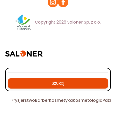
Copyright 2026 Saloner Sp. z o.o.
Szukaj
Fryzjerstwo
Barber
Kosmetyka
Kosmetologia
Pazno