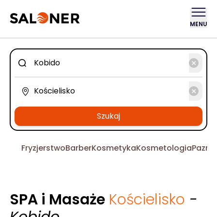
MENU
Szukaj
Fryzjerstwo
Barber
Kosmetyka
Kosmetologia
Pazno
SPA i Masaże
Kościelisko
-