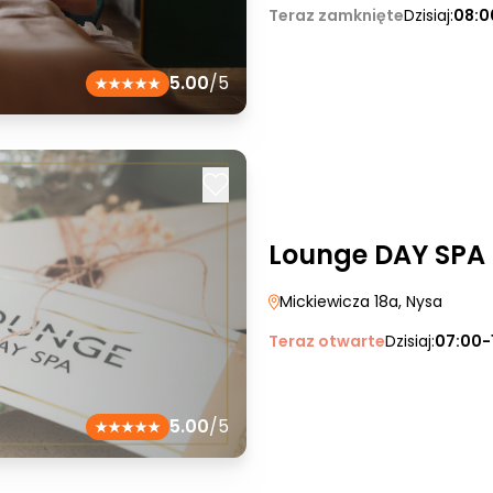
Teraz zamknięte
Dzisiaj:
08:0
5.00
/5
Lounge DAY SPA
Mickiewicza 18a
, Nysa
Teraz otwarte
Dzisiaj:
07:00-
5.00
/5