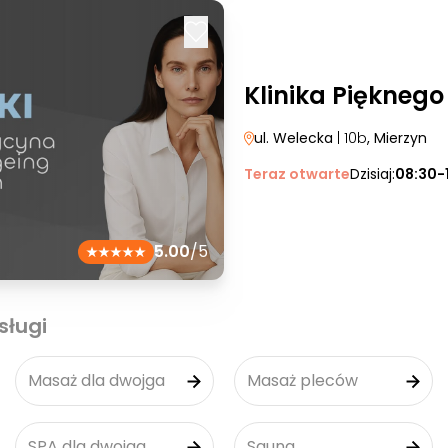
Klinika Pięknego
ul. Welecka
| 10b
, Mierzyn
Teraz otwarte
Dzisiaj:
08:30-
5.00
/5
sługi
Masaż dla dwojga
Masaż pleców
SPA dla dwojga
Sauna