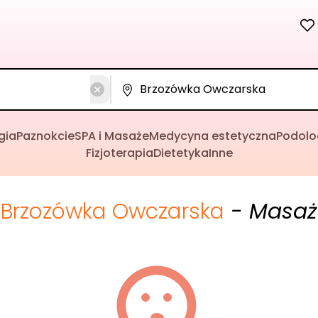
gia
Paznokcie
SPA i Masaże
Medycyna estetyczna
Podolo
Fizjoterapia
Dietetyka
Inne
Brzozówka Owczarska
- Masaż 