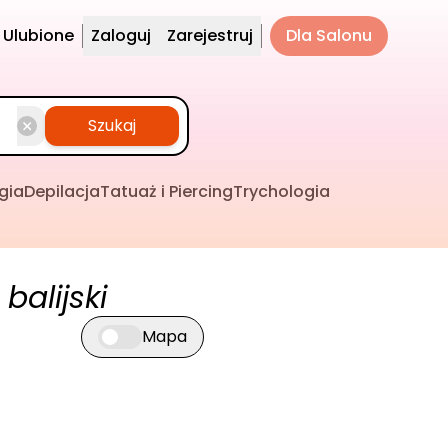
Ulubione
Zaloguj
Zarejestruj
Dla Salonu
Szukaj
gia
Depilacja
Tatuaż i Piercing
Trychologia
balijski
Mapa
Przełącz widok mapy