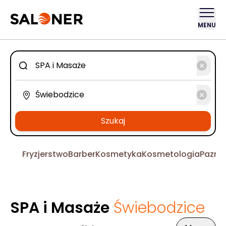
MENU
Szukaj
Fryzjerstwo
Barber
Kosmetyka
Kosmetologia
Pazno
SPA i Masaże
Świebodzice