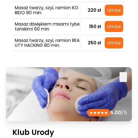
Masaż twarzy, szyi, ramion KO
220 zł
Umów
BIDO 80 min.
Masaż dźwiękiem misami tybe
150 zł
Umów
tańskimi 60 min
Masaż twarzy, szyi, ramion BEA
250 zł
Umów
UTY HACKING 80 min.
5.00
/5
Klub Urody