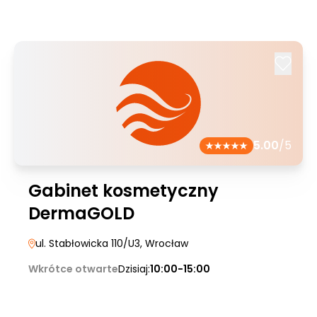
5.00
/5
Gabinet kosmetyczny
DermaGOLD
ul. Stabłowicka 110/U3
, Wrocław
Wkrótce otwarte
Dzisiaj:
10:00-15:00