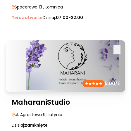
Spacerowa 13
, Łomnica
Teraz otwarte
Dzisiaj:
07:00-22:00
5.00
/5
MaharaniStudio
ul. Agrestowa 9
, Lutynia
Dzisiaj:
zamknięte