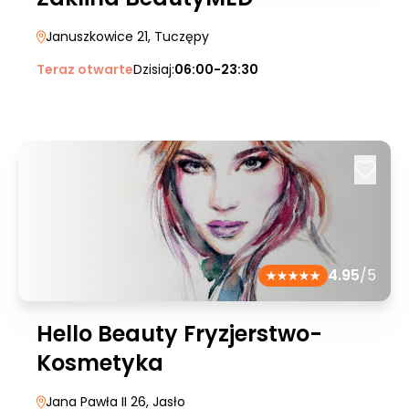
Januszkowice 21
, Tuczępy
Teraz otwarte
Dzisiaj:
06:00-23:30
4.95
/5
Hello Beauty Fryzjerstwo-
Kosmetyka
Jana Pawła II 26
, Jasło