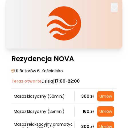
Rezydencja NOVA
Ul. Butorów 6
, Kościelisko
Teraz otwarte
Dzisiaj:
17:00-22:00
Masaż klasyczny (50min.)
300 zł
Umów
Masaż klasyczny (25min.)
160 zł
Umów
Masaż relaksacyjny aromatyc
300 zł
Umów