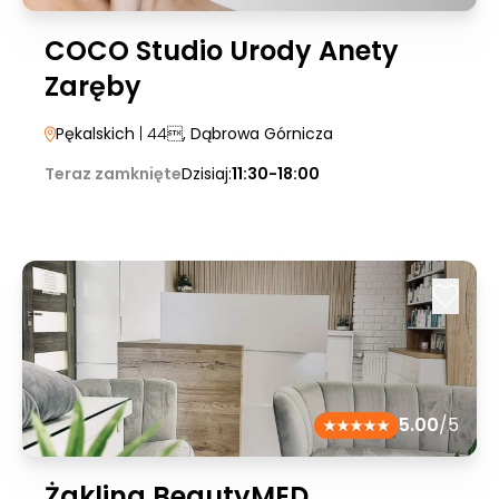
COCO Studio Urody Anety
Zaręby
Pękalskich
| 44
, Dąbrowa Górnicza
Teraz zamknięte
Dzisiaj:
11:30-18:00
5.00
/5
Żaklina BeautyMED