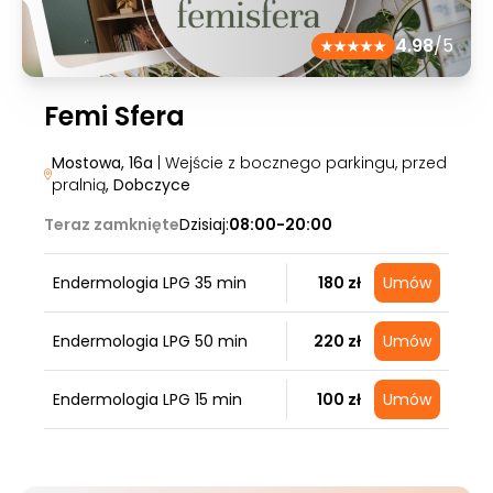
4.98
/5
Femi Sfera
Mostowa, 16a
| Wejście z bocznego parkingu, przed
pralnią
, Dobczyce
Teraz zamknięte
Dzisiaj:
08:00-20:00
Endermologia LPG 35 min
180 zł
Umów
Endermologia LPG 50 min
220 zł
Umów
Endermologia LPG 15 min
100 zł
Umów