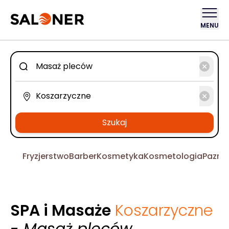
MENU
Szukaj
Fryzjerstwo
Barber
Kosmetyka
Kosmetologia
Pazno
SPA i Masaże
Koszarzyczne