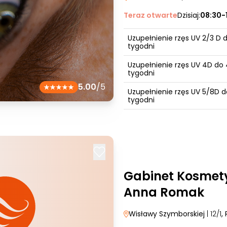
Teraz otwarte
Dzisiaj:
08:30-
Uzupełnienie rzęs UV 2/3 D 
tygodni
Uzupełnienie rzęs UV 4D do 
tygodni
5.00
/5
Uzupełnienie rzęs UV 5/8D d
tygodni
Gabinet Kosmety
Anna Romak
Wisławy Szymborskiej
| 12/1
,