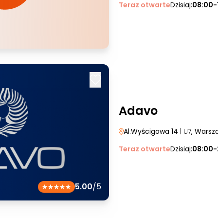
Teraz otwarte
Dzisiaj:
08:00-
Adavo
Al.Wyścigowa 14
| U7
, Warsz
Teraz otwarte
Dzisiaj:
08:00-
5.00
/5