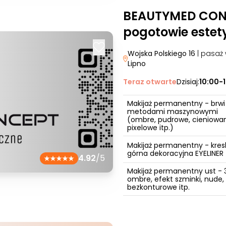
BEAUTYMED CONC
pogotowie estet
Wojska Polskiego 16
| pasaż
Lipno
Teraz otwarte
Dzisiaj:
10:00-
Makijaż permanentny - brwi
metodami maszynowymi
(ombre, pudrowe, cieniowa
pixelowe itp.)
Makijaż permanentny - kres
górna dekoracyjna EYELINER
4.92
/5
Makijaż permanentny ust - 
ombre, efekt szminki, nude,
bezkonturowe itp.