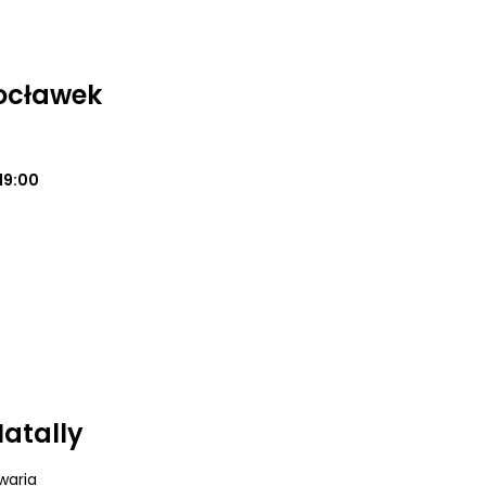
ocławek
19:00
Natally
waria