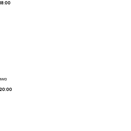
18:00
awa
20:00