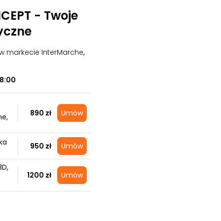
EPT - Twoje
yczne
 w markecie InterMarche
,
18:00
890 zł
Umów
ne,
ka
950 zł
Umów
3D,
1200 zł
Umów