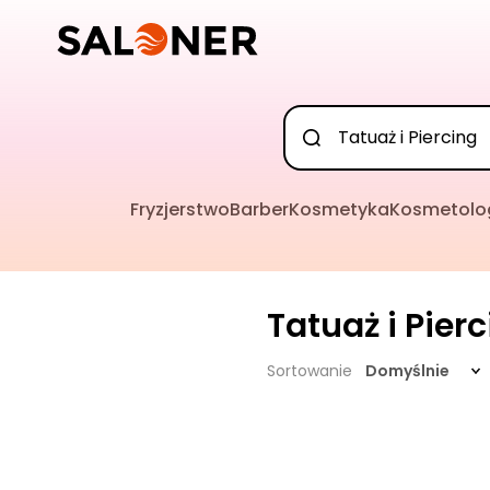
Fryzjerstwo
Barber
Kosmetyka
Kosmetolo
Tatuaż i Pier
Sortowanie
Domyślnie