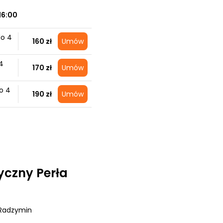
16:00
do 4
160 zł
Umów
4
170 zł
Umów
o 4
190 zł
Umów
czny Perła
 Radzymin