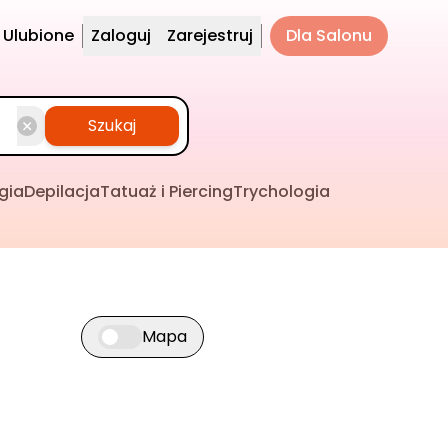
Ulubione
Zaloguj
Zarejestruj
Dla Salonu
Szukaj
gia
Depilacja
Tatuaż i Piercing
Trychologia
Mapa
Przełącz widok mapy