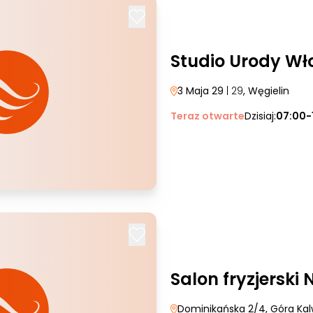
Studio Urody Wł
3 Maja 29
| 29
, Węgielin
Teraz otwarte
Dzisiaj:
07:00-
Salon fryzjerski 
Dominikańska 2/4
, Góra Kal