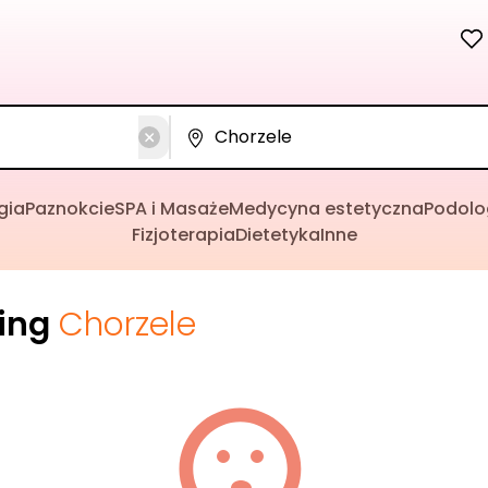
gia
Paznokcie
SPA i Masaże
Medycyna estetyczna
Podolo
Fizjoterapia
Dietetyka
Inne
cing
Chorzele