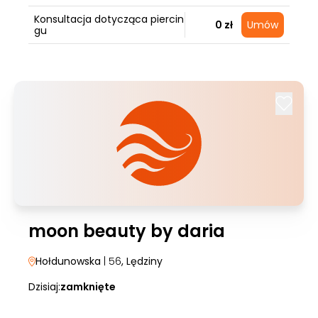
Konsultacja dotycząca piercin
0 zł
Umów
gu
moon beauty by daria
Hołdunowska
| 56
, Lędziny
Dzisiaj:
zamknięte