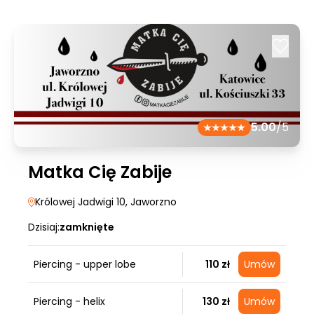
5.00
/5
Matka Cię Zabije
Królowej Jadwigi 10
, Jaworzno
Dzisiaj:
zamknięte
Piercing - upper lobe
110 zł
Umów
Piercing - helix
130 zł
Umów