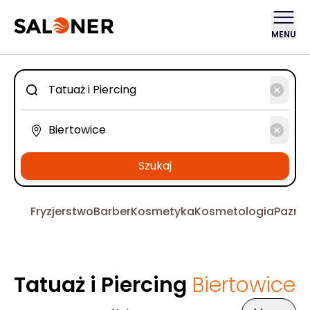
MENU
Szukaj
Fryzjerstwo
Barber
Kosmetyka
Kosmetologia
Pazno
Tatuaż i Piercing
Biertowice