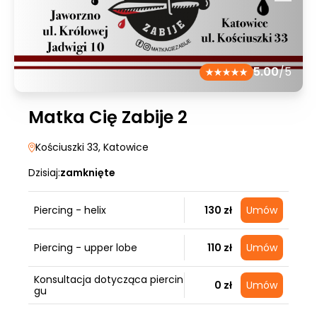
5.00
/5
Matka Cię Zabije 2
Kościuszki 33
, Katowice
Dzisiaj:
zamknięte
Piercing - helix
130 zł
Umów
Piercing - upper lobe
110 zł
Umów
Konsultacja dotycząca piercin
0 zł
Umów
gu