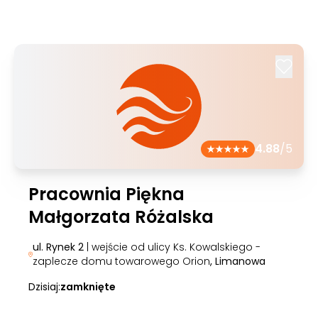
4.88
/5
Pracownia Piękna
Małgorzata Różalska
ul. Rynek 2
| wejście od ulicy Ks. Kowalskiego -
zaplecze domu towarowego Orion
, Limanowa
Dzisiaj:
zamknięte