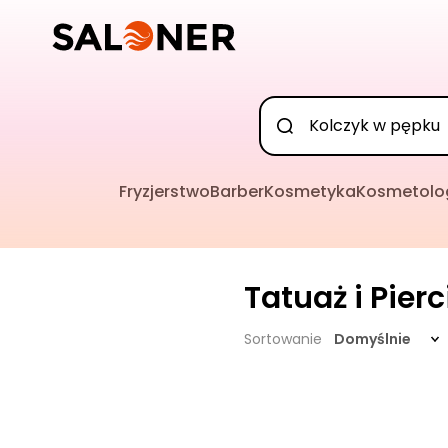
Fryzjerstwo
Barber
Kosmetyka
Kosmetolo
Tatuaż i Pier
Sortowanie
Domyślnie