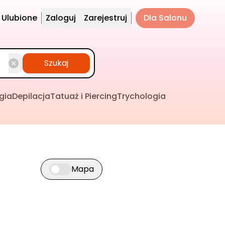
Ulubione
Zaloguj
Zarejestruj
Dla Salonu
Szukaj
gia
Depilacja
Tatuaż i Piercing
Trychologia
Mapa
Przełącz widok mapy