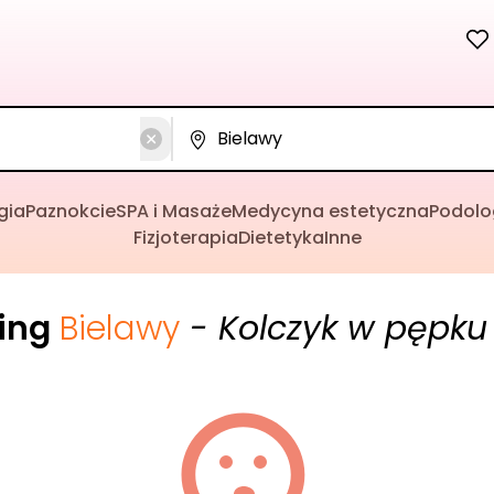
gia
Paznokcie
SPA i Masaże
Medycyna estetyczna
Podolo
Fizjoterapia
Dietetyka
Inne
cing
Bielawy
- Kolczyk w pępku