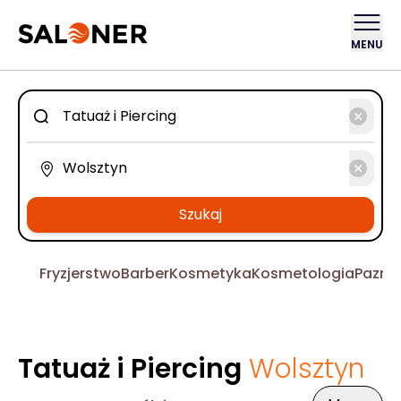
MENU
Szukaj
Fryzjerstwo
Barber
Kosmetyka
Kosmetologia
Pazno
Tatuaż i Piercing
Wolsztyn