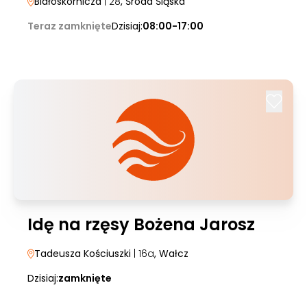
Białoskórnicza
| 28
, Środa Śląska
Teraz zamknięte
Dzisiaj:
08:00-17:00
Idę na rzęsy Bożena Jarosz
Tadeusza Kościuszki
| 16a
, Wałcz
Dzisiaj:
zamknięte