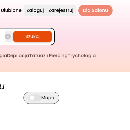
Ulubione
Zaloguj
Zarejestruj
Dla Salonu
Szukaj
gia
Depilacja
Tatuaż i Piercing
Trychologia
ku
Mapa
Przełącz widok mapy