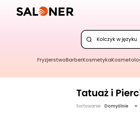
Fryzjerstwo
Barber
Kosmetyka
Kosmetolo
Tatuaż i Pier
Sortowanie
Domyślnie