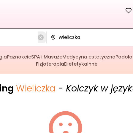
gia
Paznokcie
SPA i Masaże
Medycyna estetyczna
Podolo
Fizjoterapia
Dietetyka
Inne
cing
Wieliczka
- Kolczyk w języ