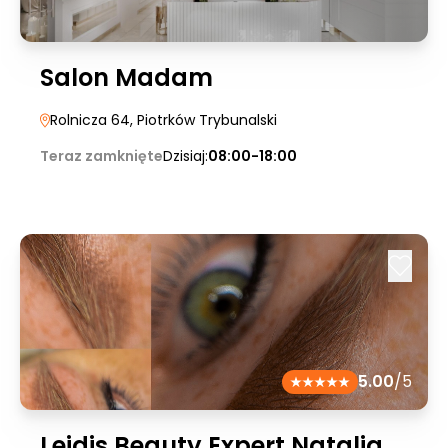
Salon Madam
Rolnicza 64
, Piotrków Trybunalski
Teraz zamknięte
Dzisiaj:
08:00-18:00
5.00
/5
Lejdis Beauty Expert Natalia