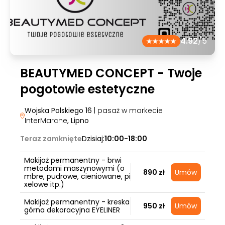
4.92
/5
BEAUTYMED CONCEPT - Twoje
pogotowie estetyczne
Wojska Polskiego 16
| pasaż w markecie
InterMarche
, Lipno
Teraz zamknięte
Dzisiaj:
10:00-18:00
Makijaż permanentny - brwi
metodami maszynowymi (o
890 zł
Umów
mbre, pudrowe, cieniowane, pi
xelowe itp.)
Makijaż permanentny - kreska
950 zł
Umów
górna dekoracyjna EYELINER