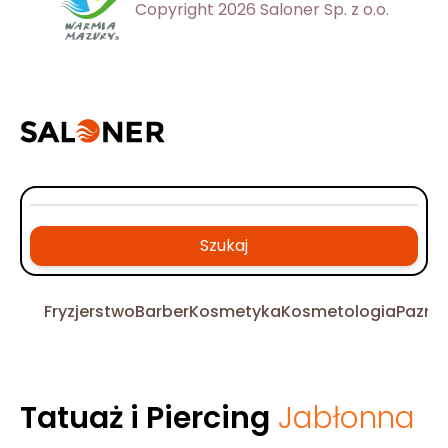
Copyright 2026 Saloner Sp. z o.o.
Szukaj
Fryzjerstwo
Barber
Kosmetyka
Kosmetologia
Pazno
Tatuaż i Piercing
Jabłonna