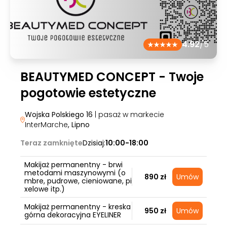
4.92
/5
BEAUTYMED CONCEPT - Twoje
pogotowie estetyczne
Wojska Polskiego 16
| pasaż w markecie
InterMarche
, Lipno
Teraz zamknięte
Dzisiaj:
10:00-18:00
Makijaż permanentny - brwi
metodami maszynowymi (o
890 zł
Umów
mbre, pudrowe, cieniowane, pi
xelowe itp.)
Makijaż permanentny - kreska
950 zł
Umów
górna dekoracyjna EYELINER