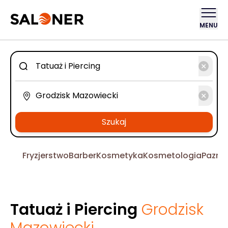
MENU
Szukaj
Fryzjerstwo
Barber
Kosmetyka
Kosmetologia
Pazno
Tatuaż i Piercing
Grodzisk