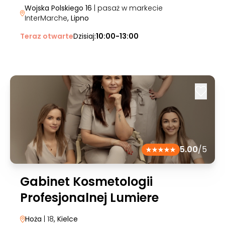
Wojska Polskiego 16
| pasaż w markecie
InterMarche
, Lipno
Teraz otwarte
Dzisiaj:
10:00-13:00
5.00
/5
Gabinet Kosmetologii
Profesjonalnej Lumiere
Hoża
| 18
, Kielce