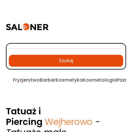
Szukaj
Fryzjerstwo
Barber
Kosmetyka
Kosmetologia
Pazno
Tatuaż i
Piercing
Wejherowo
-