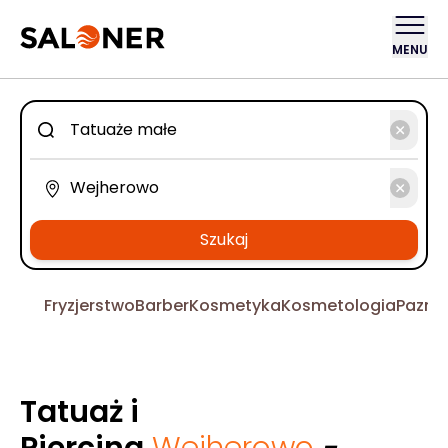
MENU
Szukaj
Fryzjerstwo
Barber
Kosmetyka
Kosmetologia
Pazno
Tatuaż i