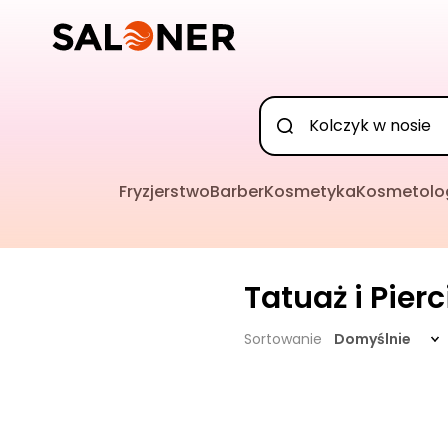
Fryzjerstwo
Barber
Kosmetyka
Kosmetolo
Tatuaż i Pier
Sortowanie
Domyślnie