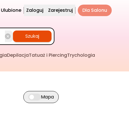
Ulubione
Zaloguj
Zarejestruj
Dla Salonu
Szukaj
gia
Depilacja
Tatuaż i Piercing
Trychologia
Mapa
Przełącz widok mapy