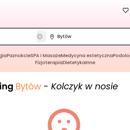
gia
Paznokcie
SPA i Masaże
Medycyna estetyczna
Podolo
Fizjoterapia
Dietetyka
Inne
cing
Bytów
- Kolczyk w nosie