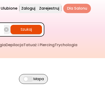
Ulubione
Zaloguj
Zarejestruj
Dla Salonu
Szukaj
gia
Depilacja
Tatuaż i Piercing
Trychologia
Mapa
Przełącz widok mapy