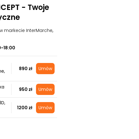
EPT - Twoje
yczne
 w markecie InterMarche
,
0-18:00
890 zł
Umów
ne,
ka
950 zł
Umów
3D,
1200 zł
Umów