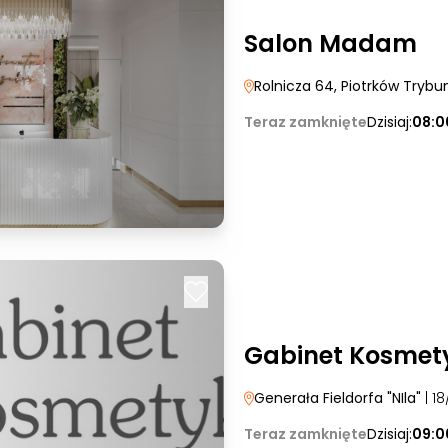
Salon Madam
Rolnicza 64
, Piotrków Trybun
Teraz zamknięte
Dzisiaj:
08:0
Gabinet Kosmety
Generała Fieldorfa "NIla"
| 18
Teraz zamknięte
Dzisiaj:
09:0