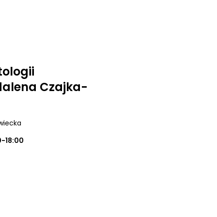
ologii
alena Czajka-
wiecka
0-18:00