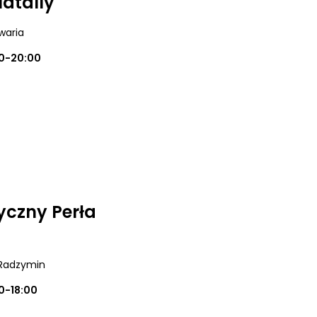
Natally
waria
0-20:00
czny Perła
 Radzymin
0-18:00