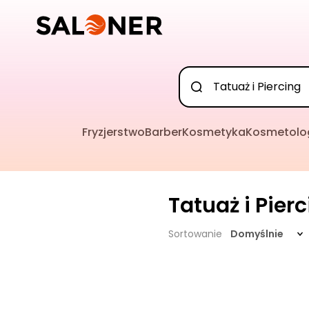
Fryzjerstwo
Barber
Kosmetyka
Kosmetolo
Tatuaż i Pier
Sortowanie
Domyślnie