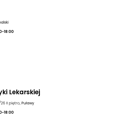
alski
0-18:00
ki Lekarskiej
/26 II piętro
, Puławy
0-18:00