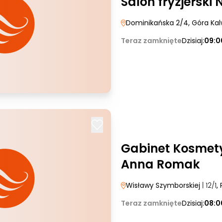
Salon fryzjerski 
Dominikańska 2/4
, Góra Kal
Teraz zamknięte
Dzisiaj:
09:0
Gabinet Kosmety
Anna Romak
Wisławy Szymborskiej
| 12/1
,
Teraz zamknięte
Dzisiaj:
08:0