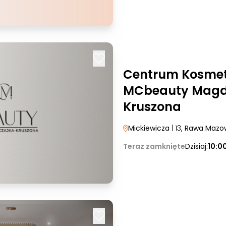
Centrum Kosmet
MCbeauty Magd
Kruszona
Mickiewicza
| 13
, Rawa Mazo
Teraz zamknięte
Dzisiaj:
10:0