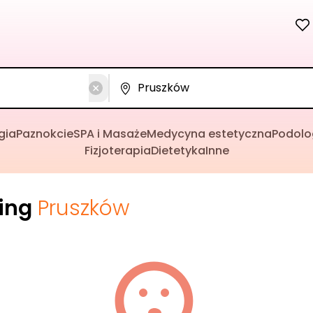
gia
Paznokcie
SPA i Masaże
Medycyna estetyczna
Podolo
Fizjoterapia
Dietetyka
Inne
cing
Pruszków