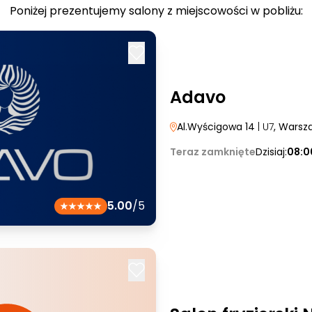
Poniżej prezentujemy salony z miejscowości w pobliżu:
Adavo
Al.Wyścigowa 14
| U7
, Warsz
Teraz zamknięte
Dzisiaj:
08:0
5.00
/5