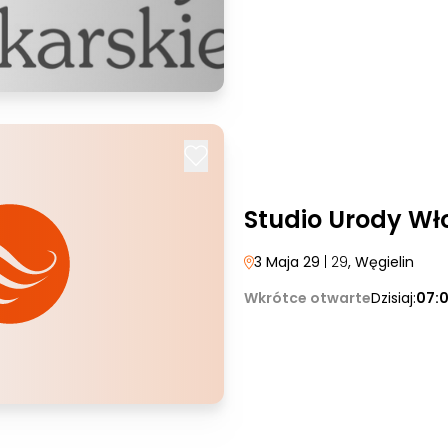
Studio Urody Wł
3 Maja 29
| 29
, Węgielin
Wkrótce otwarte
Dzisiaj:
07: