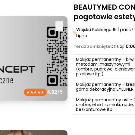
BEAUTYMED CONC
pogotowie estet
Wojska Polskiego 16
| pasaż
Lipno
Teraz zamknięte
Dzisiaj:
10:0
Makijaż permanentny - brwi
metodami maszynowymi
(ombre, pudrowe, cieniowa
pixelowe itp.)
Makijaż permanentny - kres
górna dekoracyjna EYELINER
4.92
/5
Makijaż permanentny ust - 
ombre, efekt szminki, nude,
bezkonturowe itp.