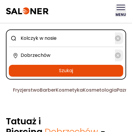
MENU
Szukaj
Fryzjerstwo
Barber
Kosmetyka
Kosmetologia
Pazno
Tatuaż i