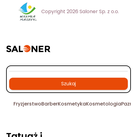
Copyright 2026 Saloner Sp. z o.o.
Szukaj
Fryzjerstwo
Barber
Kosmetyka
Kosmetologia
Pazno
Tatuaż i