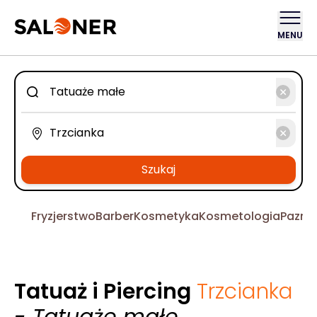
MENU
Szukaj
Fryzjerstwo
Barber
Kosmetyka
Kosmetologia
Pazno
Tatuaż i Piercing
Trzcianka