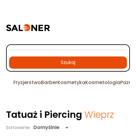
Szukaj
Fryzjerstwo
Barber
Kosmetyka
Kosmetologia
Pazno
Tatuaż i Piercing
Wieprz
Domyślnie
Sortowanie