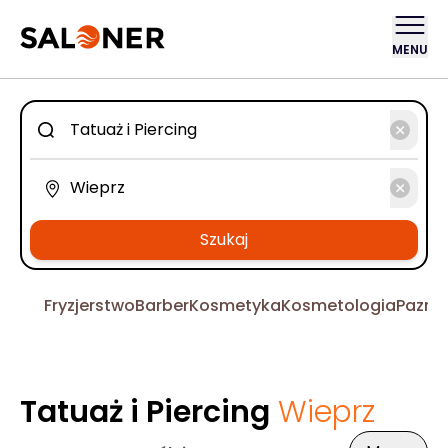
MENU
Szukaj
Fryzjerstwo
Barber
Kosmetyka
Kosmetologia
Pazno
Tatuaż i Piercing
Wieprz