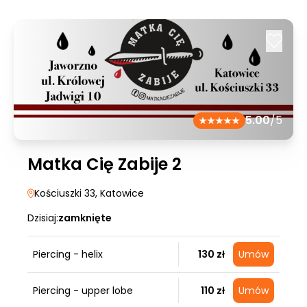
5.00
/5
Matka Cię Zabije 2
Kościuszki 33
, Katowice
Dzisiaj:
zamknięte
Piercing - helix
130 zł
Umów
Piercing - upper lobe
110 zł
Umów