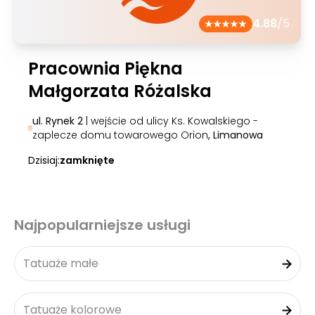
4.88
/5
Pracownia Piękna
Małgorzata Różalska
ul. Rynek 2
| wejście od ulicy Ks. Kowalskiego -
zaplecze domu towarowego Orion
, Limanowa
Dzisiaj:
zamknięte
Najpopularniejsze usługi
Tatuaże małe
Tatuaże kolorowe