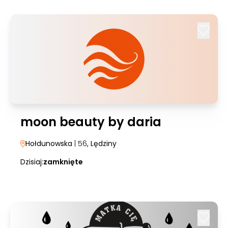
moon beauty by daria
Hołdunowska
| 56
, Lędziny
Dzisiaj:
zamknięte