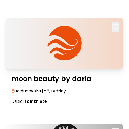
moon beauty by daria
Hołdunowska
| 56
, Lędziny
Dzisiaj:
zamknięte