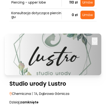
Piercing - upper lobe
110 zł
Umów
Konsultacja dotycząca piercin
0 zł
Umów
gu
Studio urody Lustro
Chemiczna
| 7A
, Dąbrowa Górnicza
Dzisiaj:
zamknięte