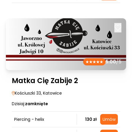
5.00
/5
Matka Cię Zabije 2
Kościuszki 33
, Katowice
Dzisiaj:
zamknięte
Piercing - helix
130 zł
Umów