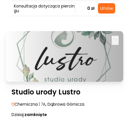
Konsultacja dotycząca piercin
0 zł
Umów
gu
Studio urody Lustro
Chemiczna
| 7A
, Dąbrowa Górnicza
Dzisiaj:
zamknięte