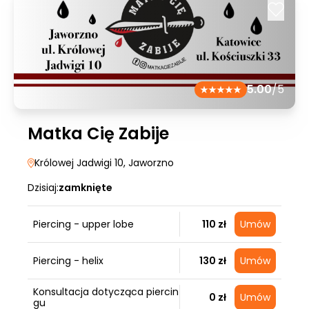
5.00
/5
Matka Cię Zabije
Królowej Jadwigi 10
, Jaworzno
Dzisiaj:
zamknięte
Piercing - upper lobe
110 zł
Umów
Piercing - helix
130 zł
Umów
Konsultacja dotycząca piercin
0 zł
Umów
gu