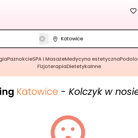
gia
Paznokcie
SPA i Masaże
Medycyna estetyczna
Podolo
Fizjoterapia
Dietetyka
Inne
cing
Katowice
- Kolczyk w nosi