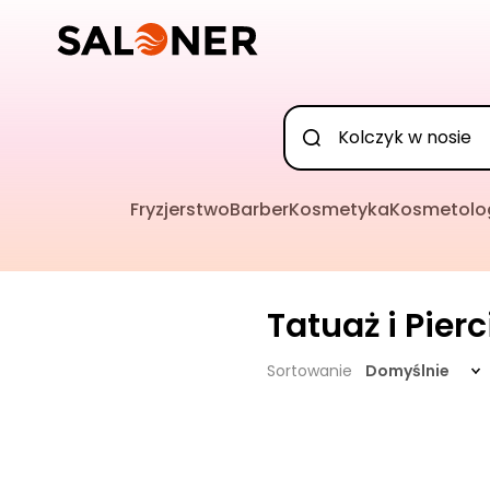
Fryzjerstwo
Barber
Kosmetyka
Kosmetolo
Tatuaż i Pier
Sortowanie
Domyślnie