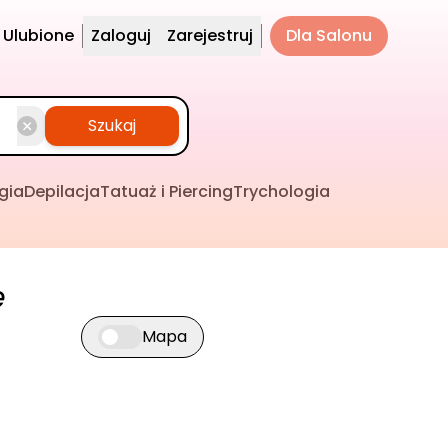
Ulubione
Zaloguj
Zarejestruj
Dla Salonu
Szukaj
gia
Depilacja
Tatuaż i Piercing
Trychologia
e
Mapa
Przełącz widok mapy