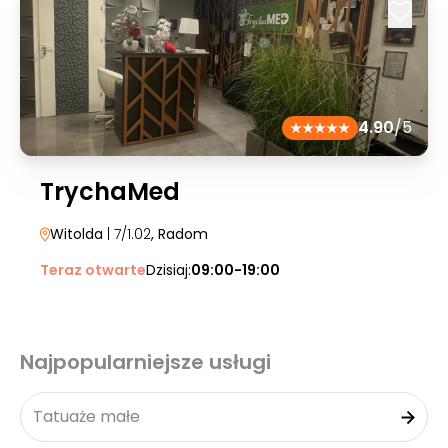
4.90
/5
TrychaMed
Witolda
| 7/1.02
, Radom
Teraz otwarte
Dzisiaj:
09:00-19:00
Najpopularniejsze usługi
Tatuaże małe