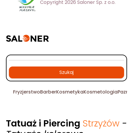
Copyright 2026 Saloner Sp. z o.o.
Szukaj
Fryzjerstwo
Barber
Kosmetyka
Kosmetologia
Pazno
Tatuaż i Piercing
Strzyżów
-