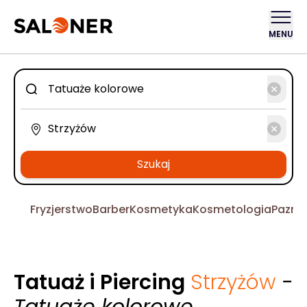
MENU
Szukaj
Fryzjerstwo
Barber
Kosmetyka
Kosmetologia
Pazno
Tatuaż i Piercing
Strzyżów
-