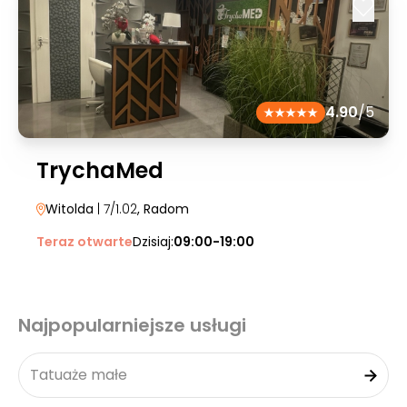
4.90
/5
TrychaMed
Witolda
| 7/1.02
, Radom
Teraz otwarte
Dzisiaj:
09:00-19:00
Najpopularniejsze usługi
Tatuaże małe