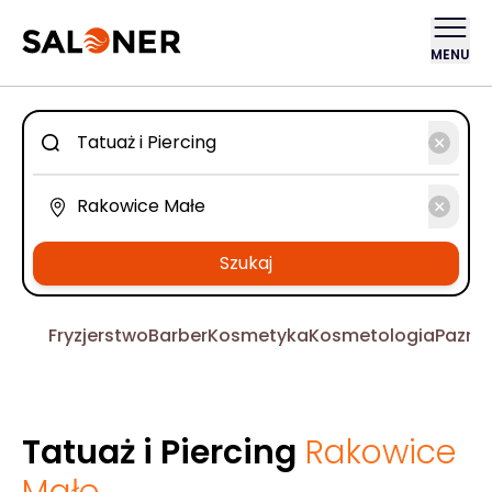
MENU
Szukaj
Fryzjerstwo
Barber
Kosmetyka
Kosmetologia
Pazno
Tatuaż i Piercing
Rakowice