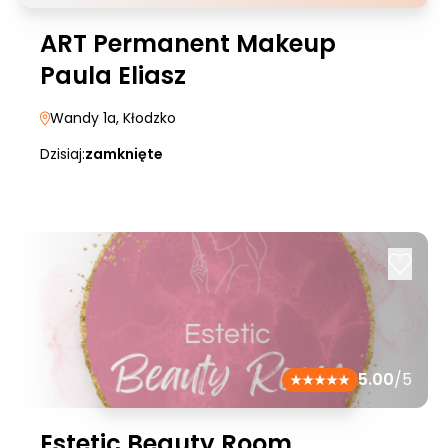
ART Permanent Makeup
Paula Eliasz
Wandy 1a
, Kłodzko
Dzisiaj:
zamknięte
5.00
/5
Estetic Beauty Room