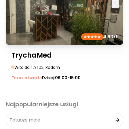
4.90
/5
TrychaMed
Witolda
| 7/1.02
, Radom
Teraz otwarte
Dzisiaj:
09:00-15:00
Najpopularniejsze usługi
Tatuaże małe