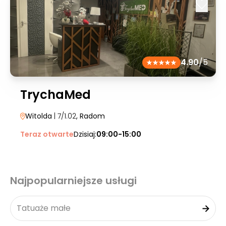
4.90
/5
TrychaMed
Witolda
| 7/1.02
, Radom
Teraz otwarte
Dzisiaj:
09:00-15:00
Najpopularniejsze usługi
Tatuaże małe