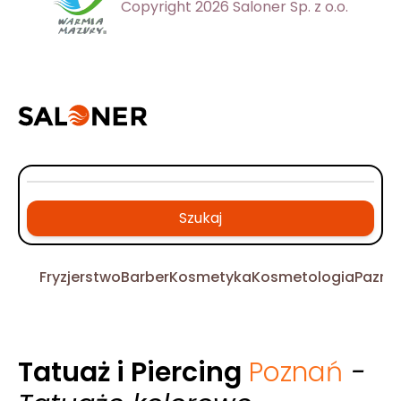
Copyright 2026 Saloner Sp. z o.o.
Szukaj
Fryzjerstwo
Barber
Kosmetyka
Kosmetologia
Pazno
Tatuaż i Piercing
Poznań
-