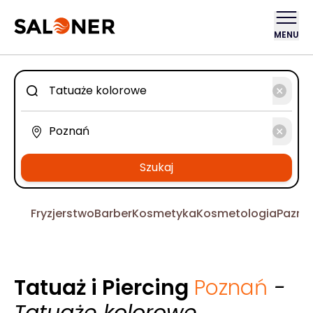
MENU
Szukaj
Fryzjerstwo
Barber
Kosmetyka
Kosmetologia
Pazno
Tatuaż i Piercing
Poznań
-