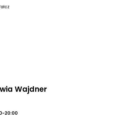
Wałcz
iwia Wajdner
0-20:00