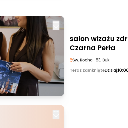
salon wizażu zdr
Czarna Perła
Św. Rocha
| 83
, Buk
Teraz zamknięte
Dzisiaj:
10:0