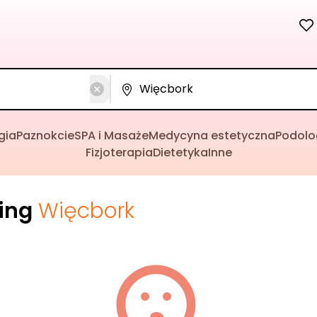
gia
Paznokcie
SPA i Masaże
Medycyna estetyczna
Podolo
Fizjoterapia
Dietetyka
Inne
cing
Więcbork