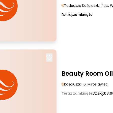
Tadeusza Kościuszki
| 16a
, 
Dzisiaj:
zamknięte
Beauty Room Ol
Kościuszki 16
, Mirosławiec
Teraz zamknięte
Dzisiaj:
08:0