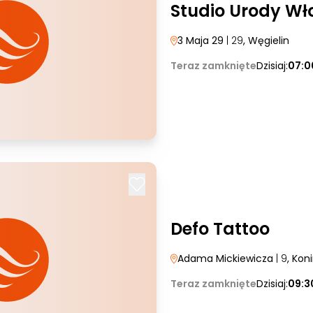
Studio Urody Wł
3 Maja 29
| 29
, Węgielin
Teraz zamknięte
Dzisiaj:
07:0
Defo Tattoo
Adama Mickiewicza
| 9
, Kon
Teraz zamknięte
Dzisiaj:
09:3