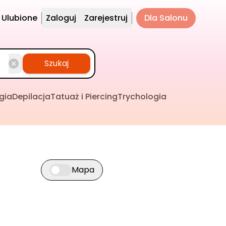
Ulubione
Zaloguj
Zarejestruj
Dla Salonu
Szukaj
gia
Depilacja
Tatuaż i Piercing
Trychologia
Mapa
Przełącz widok mapy