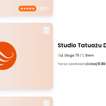
5.00
/5
Studio Tatuażu 
ul. Długa 75
| 7
, Śrem
Teraz zamknięte
Dzisiaj:
11:30