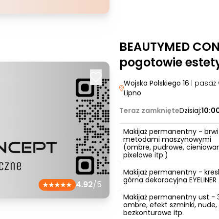
BEAUTYMED CONC
pogotowie estet
Wojska Polskiego 16
| pasaż
Lipno
Teraz zamknięte
Dzisiaj:
10:0
Makijaż permanentny - brwi
metodami maszynowymi
(ombre, pudrowe, cieniowa
pixelowe itp.)
Makijaż permanentny - kres
górna dekoracyjna EYELINER
4.92
/5
Makijaż permanentny ust - 
ombre, efekt szminki, nude,
bezkonturowe itp.