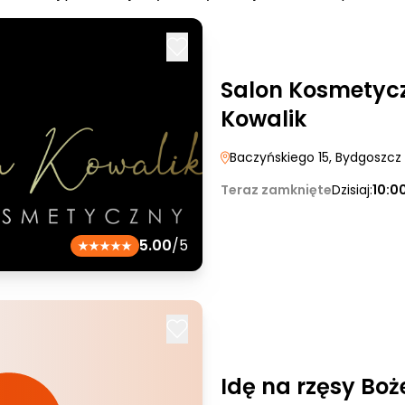
Salon Kosmetyc
Kowalik
Baczyńskiego 15
, Bydgoszcz
Teraz zamknięte
Dzisiaj:
10:0
5.00
/5
Idę na rzęsy Bo