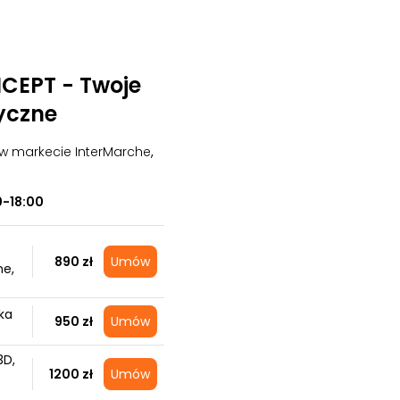
EPT - Twoje
yczne
 w markecie InterMarche
,
0-18:00
890 zł
Umów
ne,
ka
950 zł
Umów
3D,
1200 zł
Umów