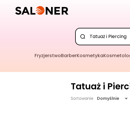
Fryzjerstwo
Barber
Kosmetyka
Kosmetolo
Tatuaż i Pier
Sortowanie
Domyślnie