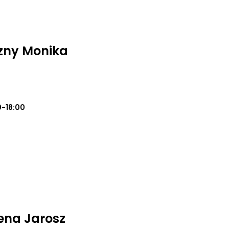
zny Monika
0-18:00
żena Jarosz