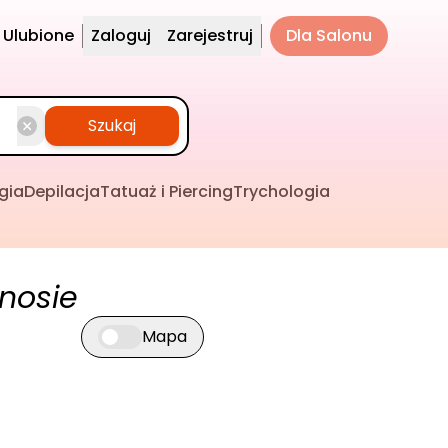
Ulubione
Zaloguj
Zarejestruj
Dla Salonu
Szukaj
gia
Depilacja
Tatuaż i Piercing
Trychologia
nosie
Mapa
Przełącz widok mapy