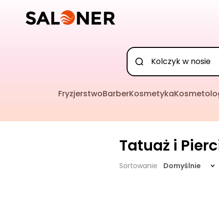
Fryzjerstwo
Barber
Kosmetyka
Kosmetolo
Tatuaż i Pier
Sortowanie
Domyślnie