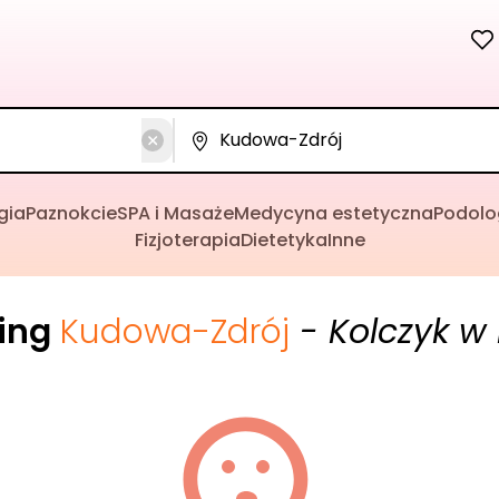
gia
Paznokcie
SPA i Masaże
Medycyna estetyczna
Podolo
Fizjoterapia
Dietetyka
Inne
cing
Kudowa-Zdrój
- Kolczyk w 