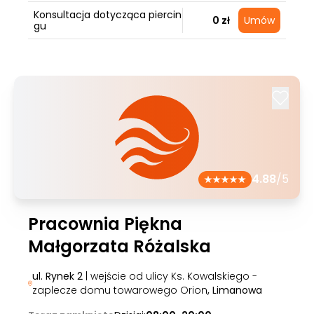
Konsultacja dotycząca piercin
0 zł
Umów
gu
4.88
/5
Pracownia Piękna
Małgorzata Różalska
ul. Rynek 2
| wejście od ulicy Ks. Kowalskiego -
zaplecze domu towarowego Orion
, Limanowa