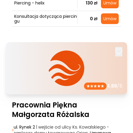
Piercing - helix
130 zł
Umów
Konsultacja dotycząca piercin
0 zł
Umów
gu
4.88
/5
Pracownia Piękna
Małgorzata Różalska
ul. Rynek 2
| wejście od ulicy Ks. Kowalskiego -