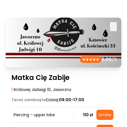
5.00
/5
Matka Cię Zabije
Królowej Jadwigi 10
, Jaworzno
Teraz zamknięte
Dzisiaj:
09:00-17:00
Piercing - upper lobe
110 zł
Umów