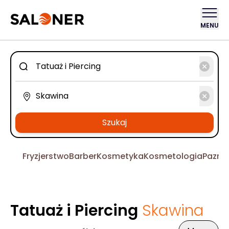
MENU
Szukaj
Fryzjerstwo
Barber
Kosmetyka
Kosmetologia
Pazno
Tatuaż i Piercing
Skawina