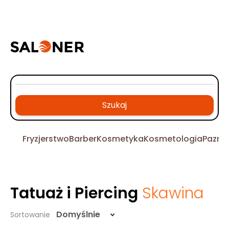
Szukaj
Fryzjerstwo
Barber
Kosmetyka
Kosmetologia
Pazno
Tatuaż i Piercing
Skawina
Domyślnie
Sortowanie