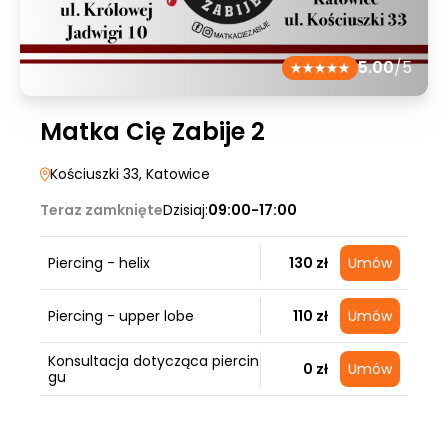
5.00
/5
Matka Cię Zabije 2
Kościuszki 33
, Katowice
Teraz zamknięte
Dzisiaj:
09:00-17:00
Piercing - helix
130 zł
Umów
Piercing - upper lobe
110 zł
Umów
Konsultacja dotycząca piercin
0 zł
Umów
gu