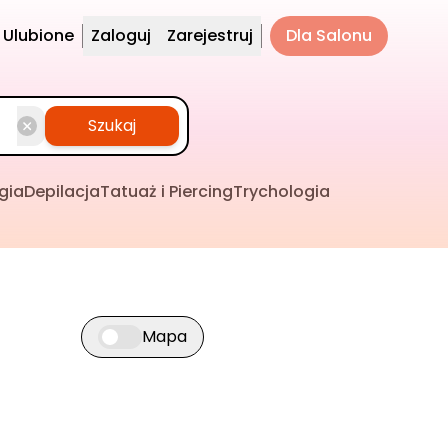
Ulubione
Zaloguj
Zarejestruj
Dla Salonu
Szukaj
gia
Depilacja
Tatuaż i Piercing
Trychologia
Mapa
Przełącz widok mapy