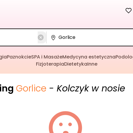
gia
Paznokcie
SPA i Masaże
Medycyna estetyczna
Podolo
Fizjoterapia
Dietetyka
Inne
cing
Gorlice
- Kolczyk w nosie