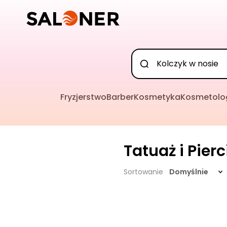
Fryzjerstwo
Barber
Kosmetyka
Kosmetolo
Tatuaż i Pier
Sortowanie
Domyślnie