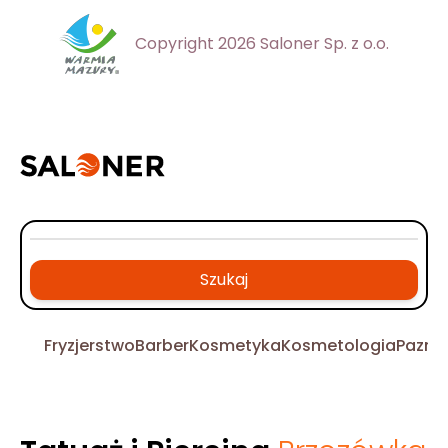
Copyright 2026 Saloner Sp. z o.o.
Szukaj
Fryzjerstwo
Barber
Kosmetyka
Kosmetologia
Pazno