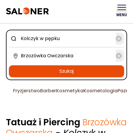
MENU
Szukaj
Fryzjerstwo
Barber
Kosmetyka
Kosmetologia
Pazno
Tatuaż i Piercing
Brzozówka