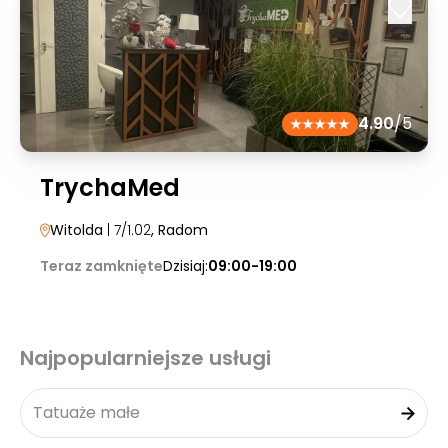
4.90
/5
TrychaMed
Witolda
| 7/1.02
, Radom
Teraz zamknięte
Dzisiaj:
09:00-19:00
Najpopularniejsze usługi
Tatuaże małe