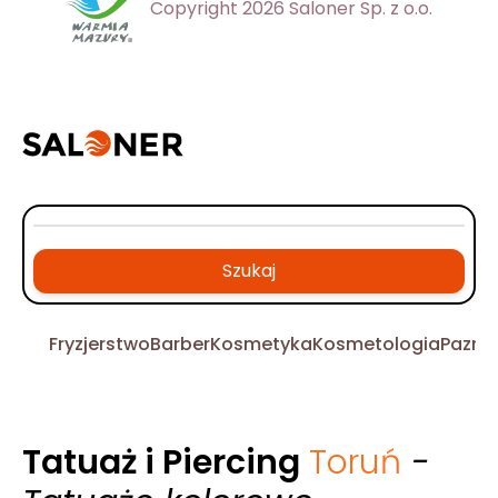
Copyright 2026 Saloner Sp. z o.o.
Szukaj
Fryzjerstwo
Barber
Kosmetyka
Kosmetologia
Pazno
Tatuaż i Piercing
Toruń
-