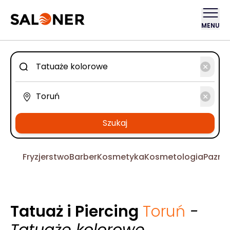
MENU
Szukaj
Fryzjerstwo
Barber
Kosmetyka
Kosmetologia
Pazno
Tatuaż i Piercing
Toruń
-