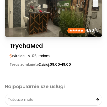
4.90
/5
TrychaMed
Witolda
| 7/1.02
, Radom
Teraz zamknięte
Dzisiaj:
09:00-19:00
Najpopularniejsze usługi
Tatuaże małe