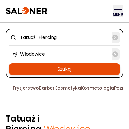
MENU
Szukaj
Fryzjerstwo
Barber
Kosmetyka
Kosmetologia
Pazno
Tatuaż i