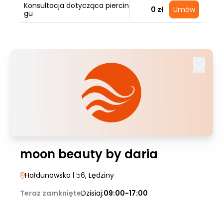
Konsultacja dotycząca piercin
0 zł
Umów
gu
moon beauty by daria
Hołdunowska
| 56
, Lędziny
Teraz zamknięte
Dzisiaj:
09:00-17:00