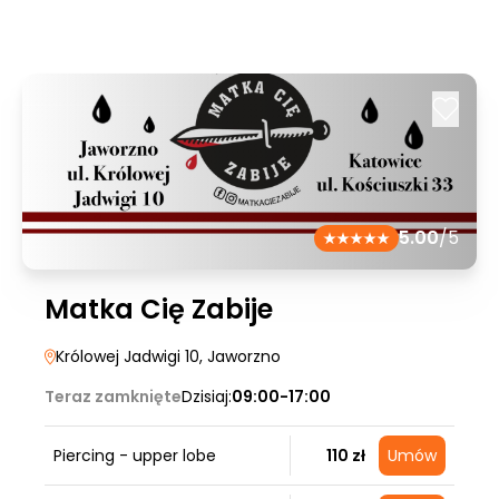
5.00
/5
Matka Cię Zabije
Królowej Jadwigi 10
, Jaworzno
Teraz zamknięte
Dzisiaj:
09:00-17:00
Piercing - upper lobe
110 zł
Umów