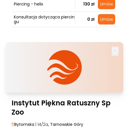
Piercing - helix
130 zł
Umów
Konsultacja dotycząca piercin
0 zł
Umów
gu
Instytut Piękna Ratuszny Sp
Zoo
Bytomska
| 14/2a
, Tarnowskie Góry