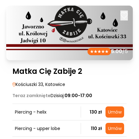
5.00
/5
Matka Cię Zabije 2
Kościuszki 33
, Katowice
Teraz zamknięte
Dzisiaj:
09:00-17:00
Piercing - helix
130 zł
Umów
Piercing - upper lobe
110 zł
Umów