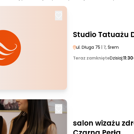
Studio Tatuażu 
ul. Długa 75
| 7
, Śrem
Teraz zamknięte
Dzisiaj:
11:30
salon wizażu zdr
Czarna Perła