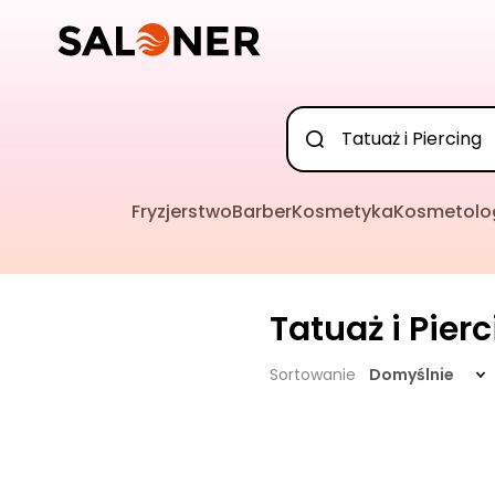
Fryzjerstwo
Barber
Kosmetyka
Kosmetolo
Tatuaż i Pier
Sortowanie
Domyślnie