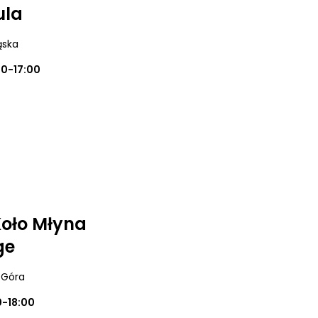
ula
ąska
00-17:00
 Koło Młyna
ge
a Góra
0-18:00