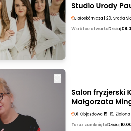
Studio Urody Pa
Białoskórnicza
| 28
, Środa Śl
Wkrótce otwarte
Dzisiaj:
08:
Salon fryzjerski
Małgorzata Min
Ul. Objazdowa 15-19
, Zielon
Teraz zamknięte
Dzisiaj:
10:0