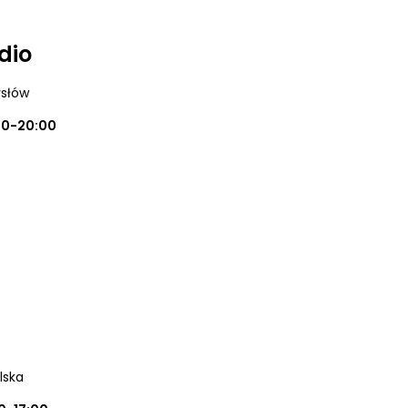
dio
ysłów
00-20:00
lska