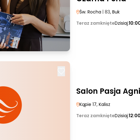
Św. Rocha
| 83
, Buk
Teraz zamknięte
Dzisiaj:
10:0
Salon Pasja Agn
Kąpie 17
, Kalisz
Teraz zamknięte
Dzisiaj:
12:0