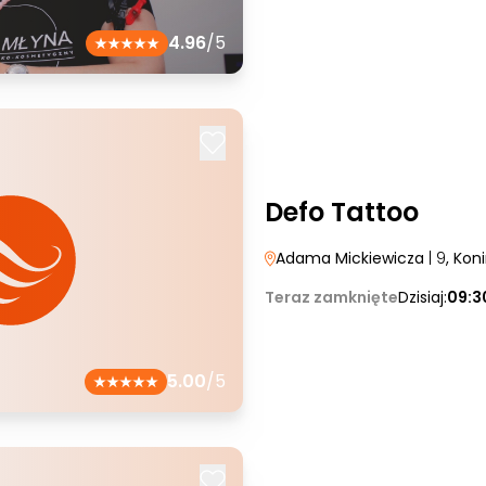
4.96
/5
Defo Tattoo
Adama Mickiewicza
| 9
, Kon
Teraz zamknięte
Dzisiaj:
09:3
5.00
/5