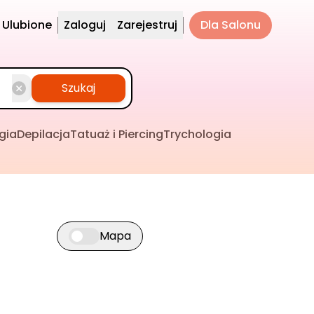
Ulubione
Zaloguj
Zarejestruj
Dla Salonu
Szukaj
gia
Depilacja
Tatuaż i Piercing
Trychologia
Mapa
Przełącz widok mapy