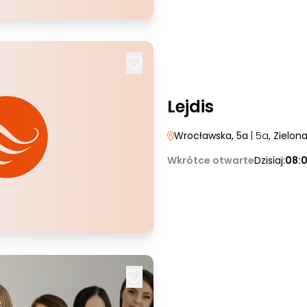
Lejdis
Wrocławska, 5a
| 5a
, Zielon
Wkrótce otwarte
Dzisiaj:
08: