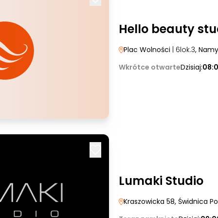
Hello beauty stu
Plac Wolności
| 6lok.3
, Nam
Wkrótce otwarte
Dzisiaj:
08:
Lumaki Studio
Kraszowicka 58
, Świdnica Po