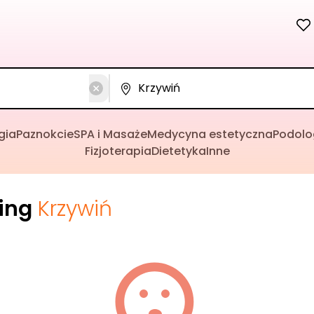
gia
Paznokcie
SPA i Masaże
Medycyna estetyczna
Podolo
Fizjoterapia
Dietetyka
Inne
cing
Krzywiń