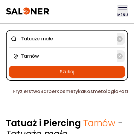
MENU
Szukaj
Fryzjerstwo
Barber
Kosmetyka
Kosmetologia
Pazno
Tatuaż i Piercing
Tarnów
-