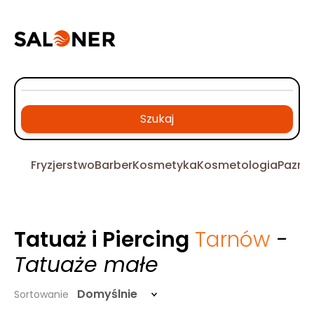
Szukaj
Fryzjerstwo
Barber
Kosmetyka
Kosmetologia
Pazno
Tatuaż i Piercing
Tarnów
-
Tatuaże małe
Domyślnie
Sortowanie