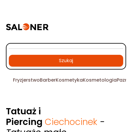
Szukaj
Fryzjerstwo
Barber
Kosmetyka
Kosmetologia
Pazno
Tatuaż i
Piercing
Ciechocinek
-