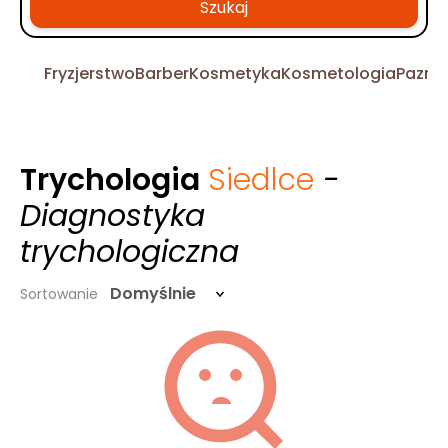
Szukaj
Fryzjerstwo
Barber
Kosmetyka
Kosmetologia
Pazno
Trychologia
Siedlce
-
Diagnostyka
trychologiczna
Domyślnie
Sortowanie