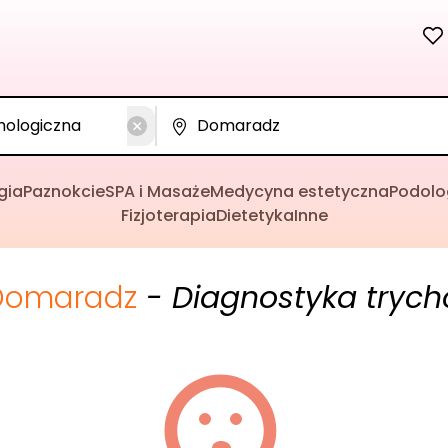
gia
Paznokcie
SPA i Masaże
Medycyna estetyczna
Podolo
Fizjoterapia
Dietetyka
Inne
Domaradz
- Diagnostyka trych