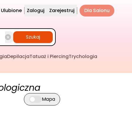
Ulubione
Zaloguj
Zarejestruj
Dla Salonu
Szukaj
gia
Depilacja
Tatuaż i Piercing
Trychologia
ologiczna
Mapa
Przełącz widok mapy