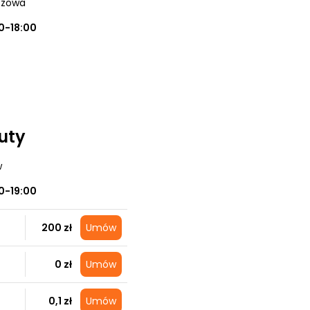
uszowa
0-18:00
auty
w
0-19:00
200 zł
Umów
0 zł
Umów
0,1 zł
Umów