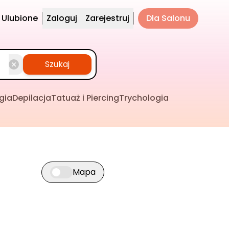
Ulubione
Zaloguj
Zarejestruj
Dla Salonu
Szukaj
gia
Depilacja
Tatuaż i Piercing
Trychologia
Mapa
Przełącz widok mapy