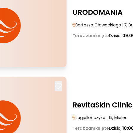
URODOMANIA
Bartosza Głowackiego
| 7
, B
Teraz zamknięte
Dzisiaj:
09:0
RevitaSkin Clinic
Jagiellończyka
| 13
, Mielec
Teraz zamknięte
Dzisiaj:
10:0