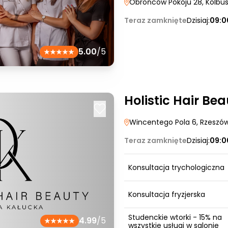
Obrońców Pokoju 28
, Kolb
Teraz zamknięte
Dzisiaj:
09:0
5.00
/5
Holistic Hair Be
Wincentego Pola 6
, Rzeszó
Teraz zamknięte
Dzisiaj:
09:0
Konsultacja trychologiczna
Konsultacja fryzjerska
Studenckie wtorki - 15% na
4.99
/5
wszystkie usługi w salonie