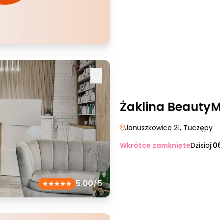
Żaklina Beauty
Januszkowice 21
, Tuczępy
Wkrótce zamknięte
Dzisiaj:
0
5.00
/5