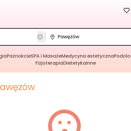
gia
Paznokcie
SPA i Masaże
Medycyna estetyczna
Podolo
Fizjoterapia
Dietetyka
Inne
Pawęzów