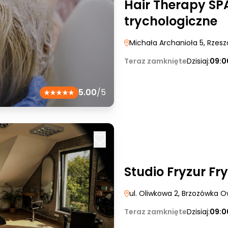
Hair Therapy SP
trychologiczne
Michała Archanioła 5
, Rzes
Teraz zamknięte
Dzisiaj:
09:0
5.00
/5
Studio Fryzur F
ul. Oliwkowa 2
, Brzozówka 
Teraz zamknięte
Dzisiaj:
09:0