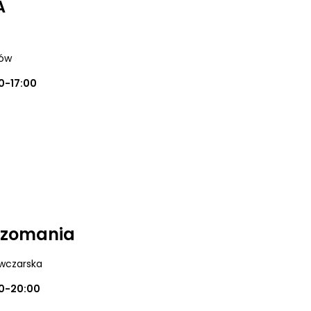
A
zów
0-17:00
ryzomania
Owczarska
0-20:00