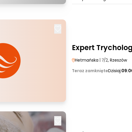
Expert Trycholo
Hetmańska
| 7/2
, Rzeszów
Teraz zamknięte
Dzisiaj:
09:0