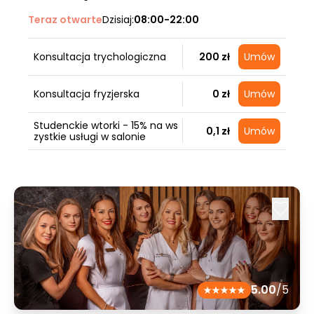
Teraz otwarte
Dzisiaj:
08:00-22:00
Konsultacja trychologiczna
200 zł
Umów
Konsultacja fryzjerska
0 zł
Umów
Studenckie wtorki - 15% na ws
0,1 zł
Umów
zystkie usługi w salonie
5.00
/5