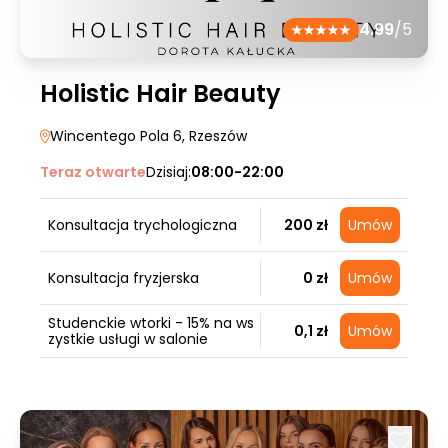
4.99
/5
Holistic Hair Beauty
Wincentego Pola 6
, Rzeszów
Teraz otwarte
Dzisiaj:
08:00-22:00
Konsultacja trychologiczna
200 zł
Umów
Konsultacja fryzjerska
0 zł
Umów
Studenckie wtorki - 15% na ws
0,1 zł
Umów
zystkie usługi w salonie