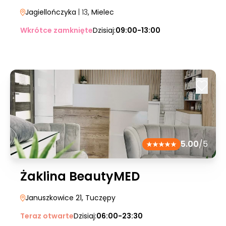
Jagiellończyka
| 13
, Mielec
Wkrótce zamknięte
Dzisiaj:
09:00-13:00
5.00
/5
Żaklina BeautyMED
Januszkowice 21
, Tuczępy
Teraz otwarte
Dzisiaj:
06:00-23:30