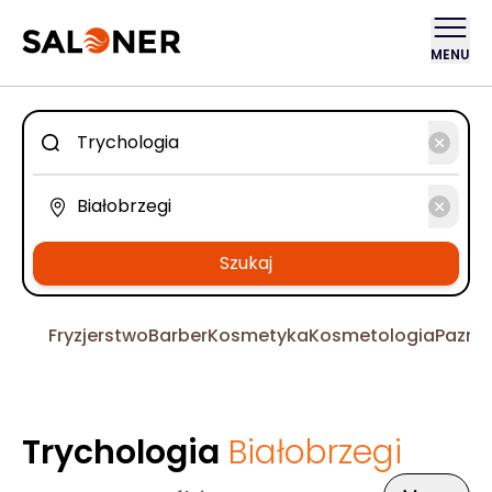
MENU
Szukaj
Fryzjerstwo
Barber
Kosmetyka
Kosmetologia
Pazno
Trychologia
Białobrzegi