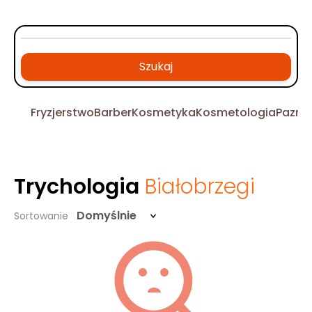
Szukaj
Fryzjerstwo
Barber
Kosmetyka
Kosmetologia
Pazno
Trychologia
Białobrzegi
Domyślnie
Sortowanie