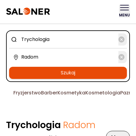
MENU
Szukaj
Fryzjerstwo
Barber
Kosmetyka
Kosmetologia
Pazno
Trychologia
Radom