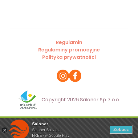
Regulamin
Regulaminy promocyjne
Polityka prywatności
Copyright 2026 Saloner Sp. z o.o.
Saloner
Ta strona korzysta z plików cookies. Aby dowiedzieć się
Zobacz
Saloner Sp. z o.o.
więcej zapoznaj się z
polityką prywatności
FREE - w Google Play