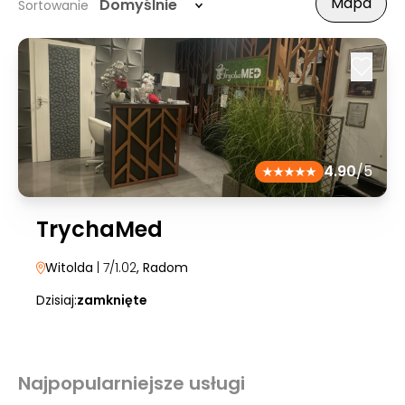
Mapa
Domyślnie
Sortowanie
4.90
/5
TrychaMed
Witolda
| 7/1.02
, Radom
Dzisiaj:
zamknięte
Najpopularniejsze usługi