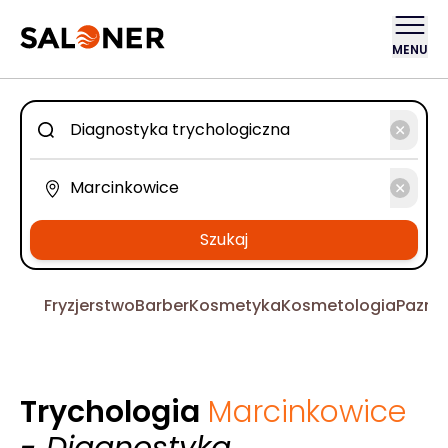
MENU
Szukaj
Fryzjerstwo
Barber
Kosmetyka
Kosmetologia
Pazno
Trychologia
Marcinkowice