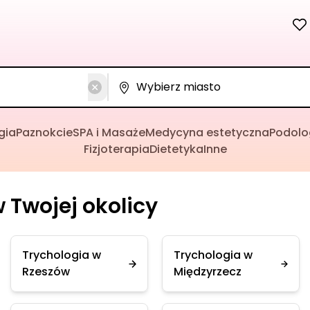
gia
Paznokcie
SPA i Masaże
Medycyna estetyczna
Podolo
Fizjoterapia
Dietetyka
Inne
 Twojej okolicy
Trychologia w
Trychologia w
Rzeszów
Międzyrzecz