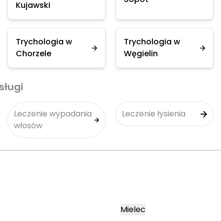
Kujawski
Trychologia w
Trychologia w
Chorzele
Węgielin
sługi
Leczenie wypadania
Leczenie łysienia
włosów
Mielec