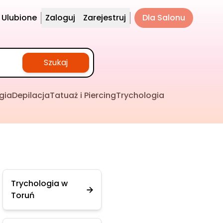
Ulubione
Zaloguj
Zarejestruj
Dla Salonu
Szukaj
gia
Depilacja
Tatuaż i Piercing
Trychologia
Trychologia w
Toruń