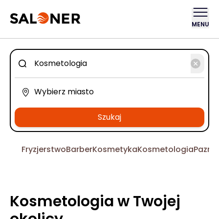
MENU
Szukaj
Fryzjerstwo
Barber
Kosmetyka
Kosmetologia
Pazno
Kosmetologia w Twojej