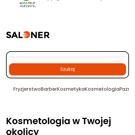
Szukaj
Fryzjerstwo
Barber
Kosmetyka
Kosmetologia
Pazno
Kosmetologia w Twojej
okolicy