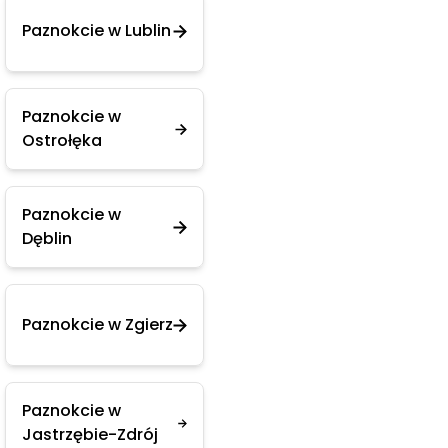
Paznokcie w Lublin
Paznokcie w
Ostrołęka
Paznokcie w
Dęblin
Paznokcie w Zgierz
Paznokcie w
Jastrzębie-Zdrój