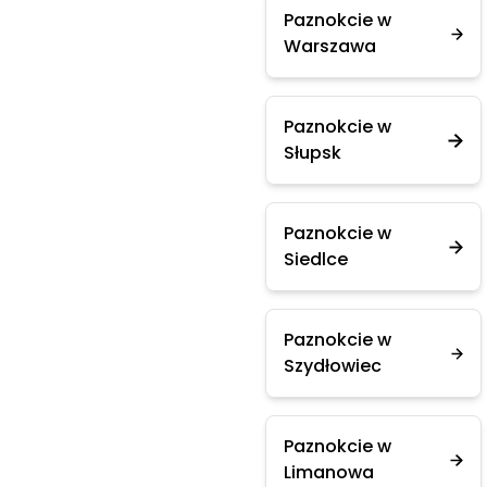
Paznokcie w
Warszawa
Paznokcie w
Słupsk
Paznokcie w
Siedlce
Paznokcie w
Szydłowiec
Paznokcie w
Limanowa