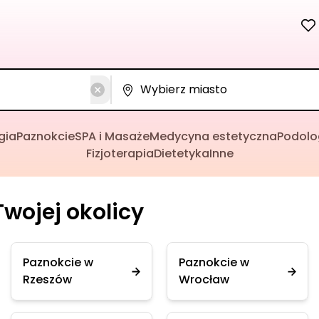
gia
Paznokcie
SPA i Masaże
Medycyna estetyczna
Podolo
Fizjoterapia
Dietetyka
Inne
wojej okolicy
Paznokcie w
Paznokcie w
Rzeszów
Wrocław