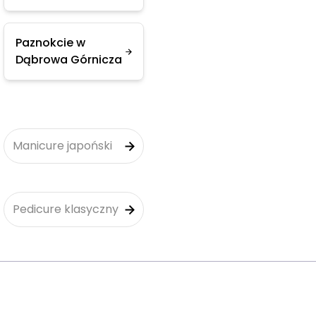
Paznokcie w
Dąbrowa Górnicza
Manicure japoński
Pedicure klasyczny