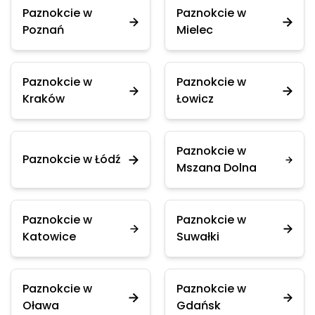
Paznokcie w
Paznokcie w
Poznań
Mielec
Paznokcie w
Paznokcie w
Kraków
Łowicz
Paznokcie w
Paznokcie w Łódź
Mszana Dolna
Paznokcie w
Paznokcie w
Katowice
Suwałki
Paznokcie w
Paznokcie w
Oława
Gdańsk