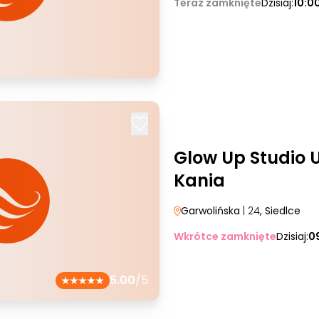
Teraz zamknięte
Dzisiaj:
10:0
Glow Up Studio 
Kania
Garwolińska
| 24
, Siedlce
Wkrótce zamknięte
Dzisiaj:
0
5.00
/5