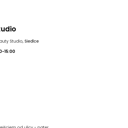
tudio
auty Studio
, Siedlce
0-15:00
wejściem od ulicy - pater
,