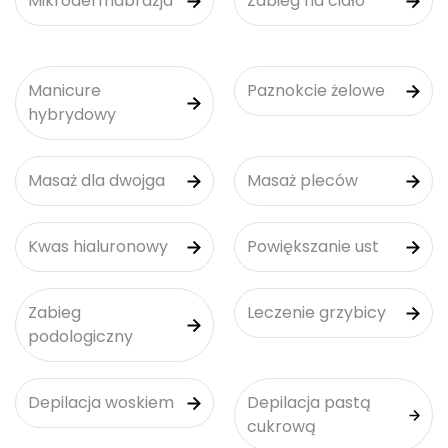
Mikrodermabrazja
Zabieg na ciało
Manicure
Paznokcie żelowe
hybrydowy
Masaż dla dwojga
Masaż pleców
Kwas hialuronowy
Powiększanie ust
Zabieg
Leczenie grzybicy
podologiczny
Depilacja woskiem
Depilacja pastą
cukrową