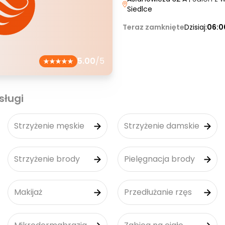
Siedlce
Teraz zamknięte
Dzisiaj:
06:0
5.00
/5
sługi
Strzyżenie męskie
Strzyżenie damskie
Strzyżenie brody
Pielęgnacja brody
Makijaż
Przedłużanie rzęs