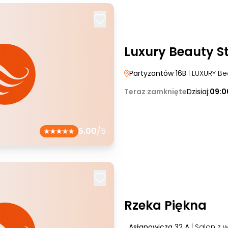
Luxury Beauty S
Partyzantów 16B
| LUXURY Be
Teraz zamknięte
Dzisiaj:
09:0
5.00
/5
Rzeka Piękna
Asłanowicza 32 A
| Salon z 