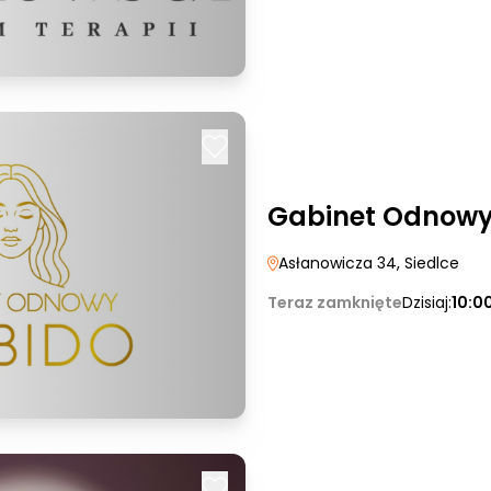
Gabinet Odnowy
Asłanowicza 34
, Siedlce
Teraz zamknięte
Dzisiaj:
10:0