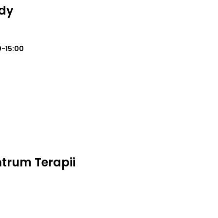
ody
0-15:00
trum Terapii
e