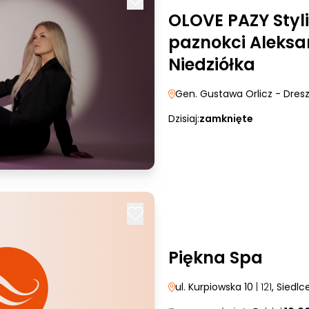
OLOVE PAZY Styl
paznokci Aleks
Niedziółka
Gen. Gustawa Orlicz - Dres
Dzisiaj:
zamknięte
Piękna Spa
ul. Kurpiowska 10
| 121
, Siedlc