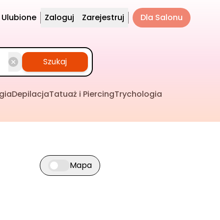
Ulubione
Zaloguj
Zarejestruj
Dla Salonu
Szukaj
gia
Depilacja
Tatuaż i Piercing
Trychologia
Mapa
Przełącz widok mapy