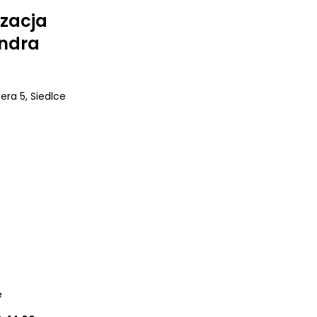
izacja
andra
zera 5
, Siedlce
e