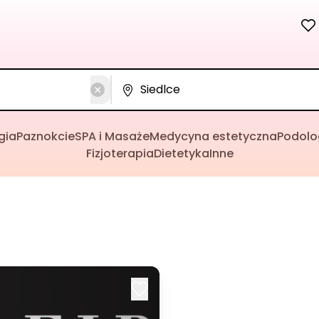
gia
Paznokcie
SPA i Masaże
Medycyna estetyczna
Podolo
Fizjoterapia
Dietetyka
Inne