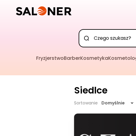
Fryzjerstwo
Barber
Kosmetyka
Kosmetolo
Siedlce
Sortowanie
Domyślnie