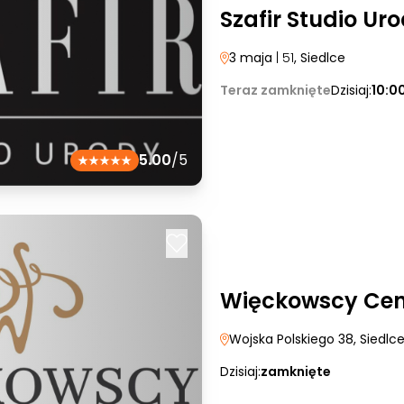
Szafir Studio Ur
3 maja
| 51
, Siedlce
Teraz zamknięte
Dzisiaj:
10:0
5.00
/5
Więckowscy Cen
Wojska Polskiego 38
, Siedlc
Dzisiaj:
zamknięte