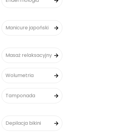
Endermologia
Manicure japoński
Masaż relaksacyjny
Wolumetria
Tamponada
Depilacja bikini