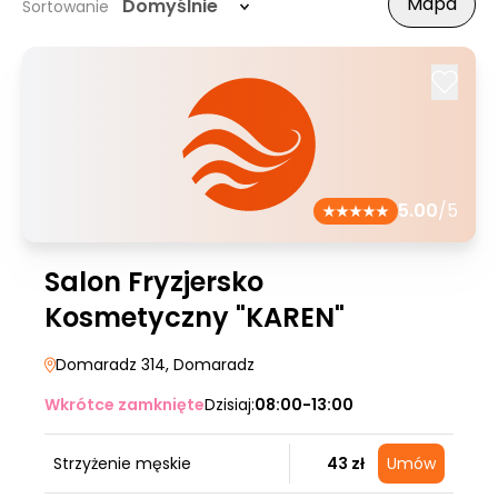
Mapa
Domyślnie
Sortowanie
5.00
/5
Salon Fryzjersko
Kosmetyczny "KAREN"
Domaradz 314
, Domaradz
Wkrótce zamknięte
Dzisiaj:
08:00-13:00
Strzyżenie męskie
43 zł
Umów