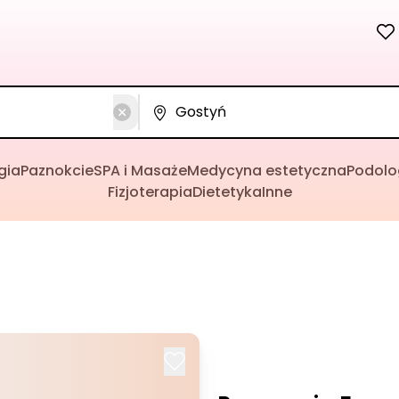
gia
Paznokcie
SPA i Masaże
Medycyna estetyczna
Podolo
Fizjoterapia
Dietetyka
Inne