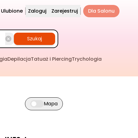
Ulubione
Zaloguj
Zarejestruj
Dla Salonu
Szukaj
gia
Depilacja
Tatuaż i Piercing
Trychologia
Mapa
Przełącz widok mapy