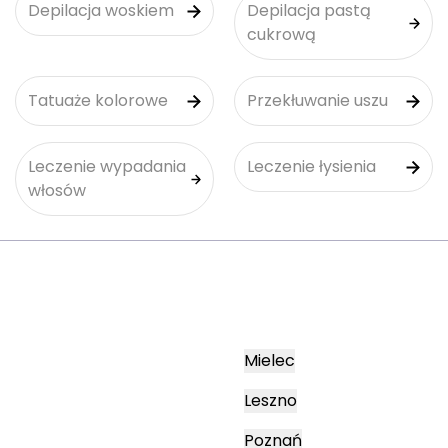
Depilacja woskiem
Depilacja pastą
cukrową
Tatuaże kolorowe
Przekłuwanie uszu
Leczenie wypadania
Leczenie łysienia
włosów
Mielec
Leszno
Poznań