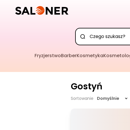
Fryzjerstwo
Barber
Kosmetyka
Kosmetolo
Gostyń
Sortowanie
Domyślnie