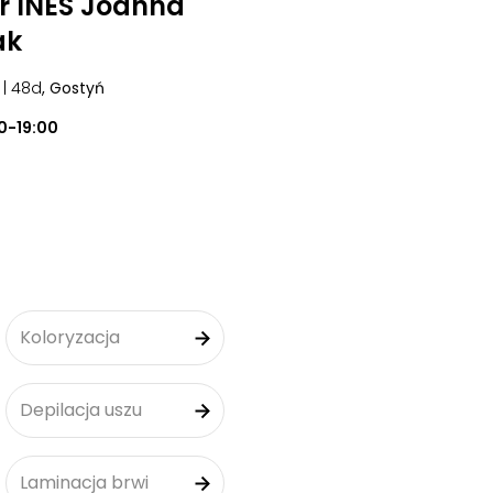
r INES Joanna
ak
| 48d
, Gostyń
0-19:00
Koloryzacja
Depilacja uszu
Laminacja brwi