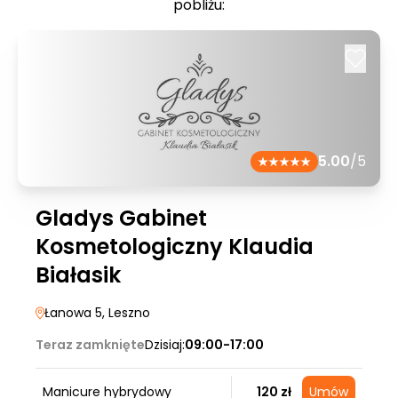
pobliżu:
5.00
/5
Gladys Gabinet
Kosmetologiczny Klaudia
Białasik
Łanowa 5
, Leszno
Teraz zamknięte
Dzisiaj:
09:00-17:00
Manicure hybrydowy
120 zł
Umów