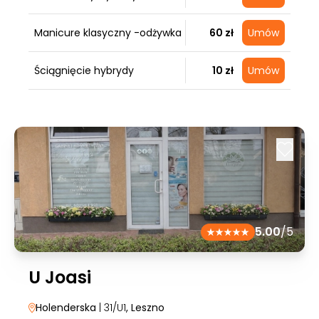
Manicure klasyczny -odżywka
60 zł
Umów
Ściągnięcie hybrydy
10 zł
Umów
5.00
/5
U Joasi
Holenderska
| 31/U1
, Leszno