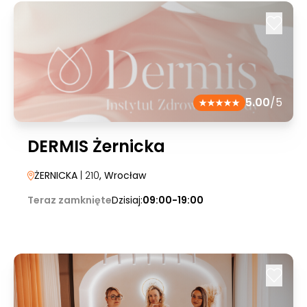
5.00
/5
DERMIS Żernicka
ŻERNICKA
| 210
, Wrocław
Teraz zamknięte
Dzisiaj:
09:00-19:00