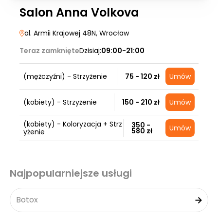
Salon Anna Volkova
al. Armii Krajowej 48N
, Wrocław
Teraz zamknięte
Dzisiaj:
09:00-21:00
(mężczyźni) - Strzyżenie
75 - 120 zł
Umów
(kobiety) - Strzyżenie
150 - 210 zł
Umów
(kobiety) - Koloryzacja + Strz
350 -
Umów
580 zł
yżenie
Najpopularniejsze usługi
Botox