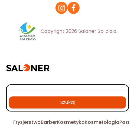
Copyright 2026 Saloner Sp. z o.o.
Szukaj
Fryzjerstwo
Barber
Kosmetyka
Kosmetologia
Pazno