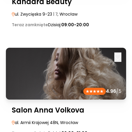
Kandara Beauty
ul. Zwycięska 9-23
| 7
, Wrocław
Teraz zamknięte
Dzisiaj:
09:00-20:00
4.96
/5
Salon Anna Volkova
al. Armii Krajowej 48N
, Wrocław