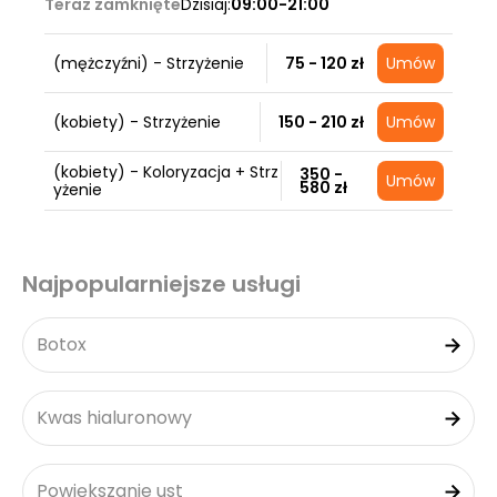
Teraz zamknięte
Dzisiaj:
09:00-21:00
(mężczyźni) - Strzyżenie
75 - 120 zł
Umów
(kobiety) - Strzyżenie
150 - 210 zł
Umów
(kobiety) - Koloryzacja + Strz
350 -
Umów
580 zł
yżenie
Najpopularniejsze usługi
Botox
Kwas hialuronowy
Powiększanie ust