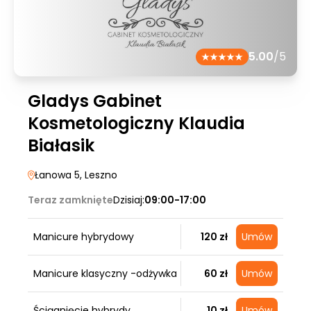
5.00
/5
Gladys Gabinet
Kosmetologiczny Klaudia
Białasik
Łanowa 5
, Leszno
Teraz zamknięte
Dzisiaj:
09:00-17:00
Manicure hybrydowy
120 zł
Umów
Manicure klasyczny -odżywka
60 zł
Umów
Ściągnięcie hybrydy
10 zł
Umów