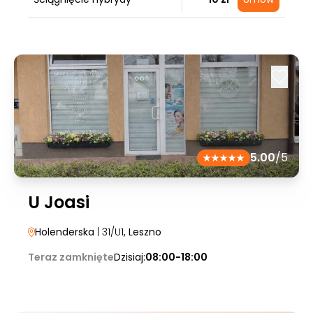
5.00
/5
U Joasi
Holenderska
| 31/U1
, Leszno
Teraz zamknięte
Dzisiaj:
08:00-18:00