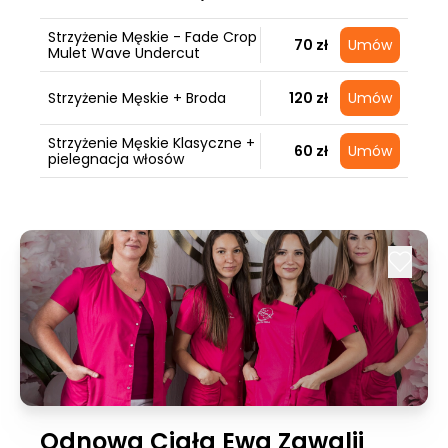
Strzyżenie Męskie - Fade Crop
70 zł
Umów
Mulet Wave Undercut
Strzyżenie Męskie + Broda
120 zł
Umów
Strzyżenie Męskie Klasyczne +
60 zł
Umów
pielegnacja włosów
Odnowa Ciała Ewa Zawalij