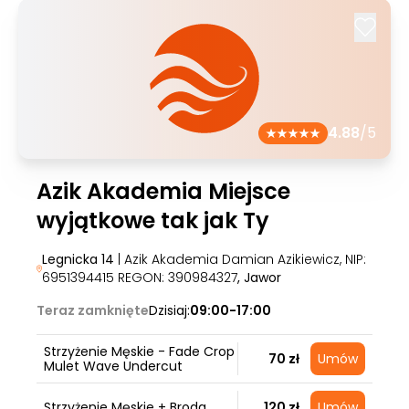
4.88
/5
Azik Akademia Miejsce
wyjątkowe tak jak Ty
Legnicka 14
| Azik Akademia Damian Azikiewicz, NIP:
6951394415 REGON: 390984327
, Jawor
Teraz zamknięte
Dzisiaj:
09:00-17:00
Strzyżenie Męskie - Fade Crop
70 zł
Umów
Mulet Wave Undercut
Strzyżenie Męskie + Broda
120 zł
Umów